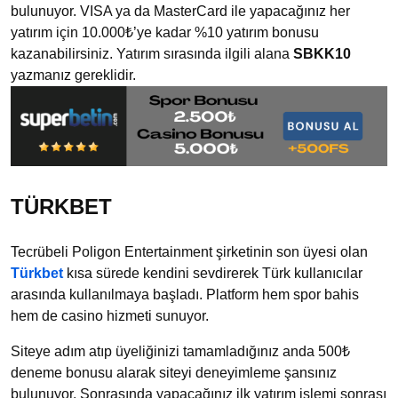
bulunuyor. VISA ya da MasterCard ile yapacağınız her
yatırım için 10.000₺’ye kadar %10 yatırım bonusu
kazanabilirsiniz. Yatırım sırasında ilgili alana
SBKK10
yazmanız gereklidir.
TÜRKBET
Tecrübeli Poligon Entertainment şirketinin son üyesi olan
Türkbet
kısa sürede kendini sevdirerek Türk kullanıcılar
arasında kullanılmaya başladı. Platform hem spor bahis
hem de casino hizmeti sunuyor.
Siteye adım atıp üyeliğinizi tamamladığınız anda 500₺
deneme bonusu alarak siteyi deneyimleme şansınız
bulunuyor. Sonrasında yapacağınız ilk yatırım işlemi sonrası