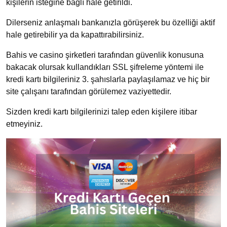
kişilerin isteğine bağlı hale getirildi.
Dilerseniz anlaşmalı bankanızla görüşerek bu özelliği aktif
hale getirebilir ya da kapattırabilirsiniz.
Bahis ve casino şirketleri tarafından güvenlik konusuna
bakacak olursak kullandıkları SSL şifreleme yöntemi ile
kredi kartı bilgileriniz 3. şahıslarla paylaşılamaz ve hiç bir
site çalışanı tarafından görülemez vaziyettedir.
Sizden kredi kartı bilgilerinizi talep eden kişilere itibar
etmeyiniz.