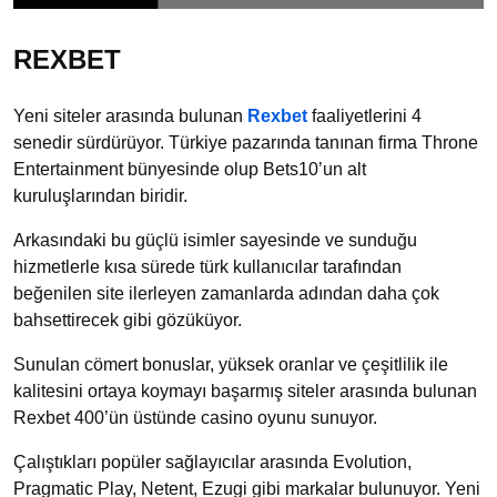
REXBET
Yeni siteler arasında bulunan
Rexbet
faaliyetlerini 4
senedir sürdürüyor. Türkiye pazarında tanınan firma Throne
Entertainment bünyesinde olup Bets10’un alt
kuruluşlarından biridir.
Arkasındaki bu güçlü isimler sayesinde ve sunduğu
hizmetlerle kısa sürede türk kullanıcılar tarafından
beğenilen site ilerleyen zamanlarda adından daha çok
bahsettirecek gibi gözüküyor.
Sunulan cömert bonuslar, yüksek oranlar ve çeşitlilik ile
kalitesini ortaya koymayı başarmış siteler arasında bulunan
Rexbet 400’ün üstünde casino oyunu sunuyor.
Çalıştıkları popüler sağlayıcılar arasında Evolution,
Pragmatic Play, Netent, Ezugi gibi markalar bulunuyor. Yeni