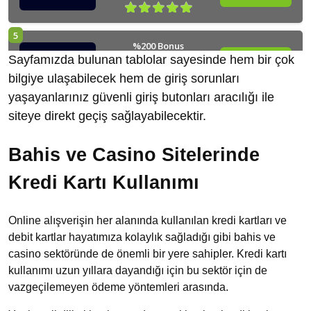
Sayfamızda bulunan tablolar sayesinde hem bir çok
bilgiye ulaşabilecek hem de giriş sorunları
yaşayanlarınız güvenli giriş butonları aracılığı ile
siteye direkt geçiş sağlayabilecektir.
Bahis ve Casino Sitelerinde
Kredi Kartı Kullanımı
Online alışverişin her alanında kullanılan kredi kartları ve
debit kartlar hayatımıza kolaylık sağladığı gibi bahis ve
casino sektöründe de önemli bir yere sahipler. Kredi kartı
kullanımı uzun yıllara dayandığı için bu sektör için de
vazgeçilemeyen ödeme yöntemleri arasında.