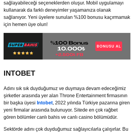
sağlayabileceği seçeneklerden oluşur. Mobil uygulamayı
kullanarak da farklı deneyimler yaşamanıza olanak
sağlanıyor. Yeni üyelere sunulan %100 bonusu kaçırmamak
için hemen üye olun!
INTOBET
Adını sık sık duyduğumuz ve duymaya devam edeceğimiz
şirketler arasında yer alan Throne Entertainment firmasının
bir başka üyesi
Intobet
, 2022 yılında Türkiye pazarına giren
yeni firmalar arasında bulunuyor. Sitede en çok rağbet
gören bölümler canlı bahis ve canlı casino bölümüdür.
Sektörde adını çok duyduğumuz sağlayıcılarla çalışırlar. Bu