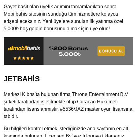
Gayet basit olan üyelik adımını tamamladıktan sonra
Mobilbahis sitesinin sunduğu tüm hizmetlere kolayca
erişebileceksiniz. Yeni üyelere sunulan ilk yatırıma özel
5.000₺ hoş geldin bonusunu almak için üye olun!
JETBAHİS
Merkezi Kıbrıs’ta bulunan firma Throne Entertainment B.V
şirketi tarafından işletilmekte olup Curacao Hükümeti
tarafından lisanslanmıştır. #5536/JAZ master oyun lisansına
tabidir.
Bu bilgileri kontrol etmek istediğinizde ana sayfanın en alt
kısmında bulunan ‘Licensed By’ yazılı logoya tıklarsanız