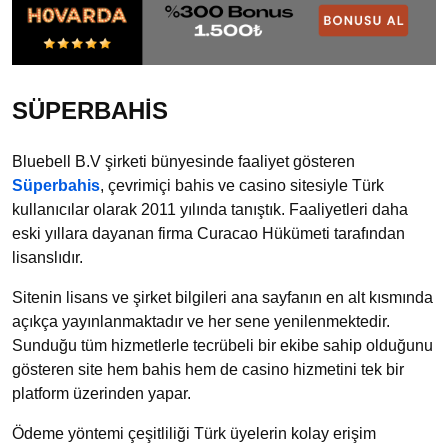
SÜPERBAHİS
Bluebell B.V şirketi bünyesinde faaliyet gösteren
Süperbahis
, çevrimiçi bahis ve casino sitesiyle Türk
kullanıcılar olarak 2011 yılında tanıştık. Faaliyetleri daha
eski yıllara dayanan firma Curacao Hükümeti tarafından
lisanslıdır.
Sitenin lisans ve şirket bilgileri ana sayfanın en alt kısmında
açıkça yayınlanmaktadır ve her sene yenilenmektedir.
Sunduğu tüm hizmetlerle tecrübeli bir ekibe sahip olduğunu
gösteren site hem bahis hem de casino hizmetini tek bir
platform üzerinden yapar.
Ödeme yöntemi çeşitliliği Türk üyelerin kolay erişim