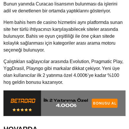
Bunun yanında Curacao lisansının bulunması da işlerini
adil ve denetlenen bir ortamda yaptıklarını gösteriyor.
Hem bahis hem de casino hizmetini aynı platformda sunan
site her türlü ihtiyacınızı karşılayabilecek siteler arasında
bulunuyor. Bahis ve oyun çeşitliliği ile öne çıkan sitede
kolaylık sağlanması için kategoriler arası arama motoru
seçeneği bulunuyor.
Çalıştıkları sağlayıcılar arasında Evolution, Pragmatic Play,
YggDrasil, Playngo gibi markalar dikkat çekiyor. Yeni üye
olan kullanıcılar ilk 2 yatırıma özel 4.000₺’ye kadar %100
hoş geldin bonusu kazanıyor.