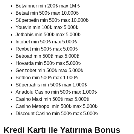
Betwinner min 200₺ max 1M ₺
Betsat min 500₺ max 10.000₺
Süperbetin min 500₺ max 10.000₺
Youwin min 100₺ max 5.000₺
Jetbahis min 500₺ max 5.000₺
Intobet min 500₺ max 5.000₺
Rexbet min 500₺ max 5.000₺
Betroad min 500₺ max 5.000₺
Hovarda min 500₺ max 5.000₺
Genzobet min 500₺ max 5.000₺
Betboo min 500₺ max 1.000₺
Süperbahis min 500₺ max 1.000₺
Anadolu Casino min 500₺ max 1.000₺
Casino Maxi min 500₺ max 5.000₺
Casino Metropol min 500₺ max 5.000₺
Discount Casino min 500₺ max 5.000₺
Kredi Kartı ile Yatırıma Bonus