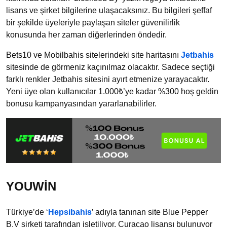
lisans ve şirket bilgilerine ulaşacaksınız. Bu bilgileri şeffaf
bir şekilde üyeleriyle paylaşan siteler güvenilirlik
konusunda her zaman diğerlerinden öndedir.
Bets10 ve Mobilbahis sitelerindeki site haritasını
Jetbahis
sitesinde de görmeniz kaçınılmaz olacaktır. Sadece seçtiği
farklı renkler Jetbahis sitesini ayırt etmenize yarayacaktır.
Yeni üye olan kullanıcılar 1.000₺’ye kadar %300 hoş geldin
bonusu kampanyasından yararlanabilirler.
YOUWİN
Türkiye’de ‘
Hepsibahis
’ adıyla tanınan site Blue Pepper
B.V şirketi tarafından işletiliyor. Curacao lisansı bulunuyor