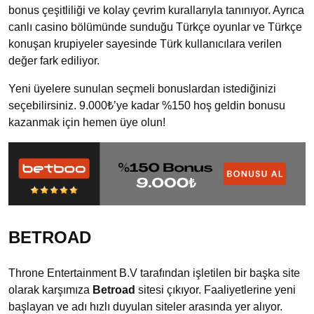
bonus çeşitliliği ve kolay çevrim kurallarıyla tanınıyor. Ayrıca
canlı casino bölümünde sunduğu Türkçe oyunlar ve Türkçe
konuşan krupiyeler sayesinde Türk kullanıcılara verilen
değer fark ediliyor.
Yeni üyelere sunulan seçmeli bonuslardan istediğinizi
seçebilirsiniz. 9.000₺’ye kadar %150 hoş geldin bonusu
kazanmak için hemen üye olun!
BETROAD
Throne Entertainment B.V tarafından işletilen bir başka site
olarak karşımıza
Betroad
sitesi çıkıyor. Faaliyetlerine yeni
başlayan ve adı hızlı duyulan siteler arasında yer alıyor.