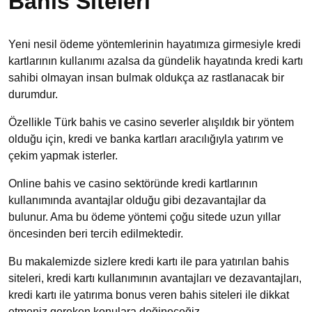
Bahis Siteleri
Yeni nesil ödeme yöntemlerinin hayatımıza girmesiyle kredi
kartlarının kullanımı azalsa da gündelik hayatında kredi kartı
sahibi olmayan insan bulmak oldukça az rastlanacak bir
durumdur.
Özellikle Türk bahis ve casino severler alışıldık bir yöntem
olduğu için, kredi ve banka kartları aracılığıyla yatırım ve
çekim yapmak isterler.
Online bahis ve casino sektöründe kredi kartlarının
kullanımında avantajlar olduğu gibi dezavantajlar da
bulunur. Ama bu ödeme yöntemi çoğu sitede uzun yıllar
öncesinden beri tercih edilmektedir.
Bu makalemizde sizlere kredi kartı ile para yatırılan bahis
siteleri, kredi kartı kullanımının avantajları ve dezavantajları,
kredi kartı ile yatırıma bonus veren bahis siteleri ile dikkat
etmeniz gereken konulara değineceğiz.