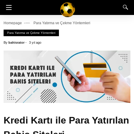
Homepage
Para Yatırma ve Çekme Yöntemleri
Para Yatırma ve Çekme Yöntemleri
By
bahisrator
-
3 yıl ago
Kredi Kartı ile Para Yatırılan