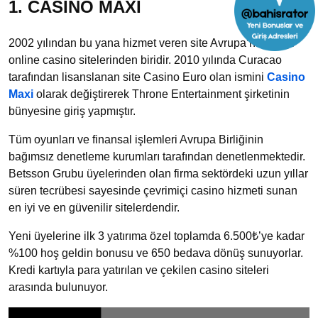
1. CASİNO MAXİ
2002 yılından bu yana hizmet veren site Avrupa’nın en iyi
online casino sitelerinden biridir. 2010 yılında Curacao
tarafından lisanslanan site Casino Euro olan ismini
Casino
Maxi
olarak değiştirerek Throne Entertainment şirketinin
bünyesine giriş yapmıştır.
Tüm oyunları ve finansal işlemleri Avrupa Birliğinin
bağımsız denetleme kurumları tarafından denetlenmektedir.
Betsson Grubu üyelerinden olan firma sektördeki uzun yıllar
süren tecrübesi sayesinde çevrimiçi casino hizmeti sunan
en iyi ve en güvenilir sitelerdendir.
Yeni üyelerine ilk 3 yatırıma özel toplamda 6.500₺’ye kadar
%100 hoş geldin bonusu ve 650 bedava dönüş sunuyorlar.
Kredi kartıyla para yatırılan ve çekilen casino siteleri
arasında bulunuyor.