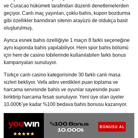
ve Curacao hükümeti tarafından düzenli denetlemelerden
geçiyor. Canlı maç yayınları, çoklu bahis, kupon bozdurma
gibi özellikler barındıran sitenin arayüzü de oldukça basit
oluşturulmuş.
Ayrıca esnek bahis özelliğiyle 1 maçın 8 farklı seçeneğine
aynı kuponda bahis yapılabiliyor. Hem spor bahis bölümü
için hem de casino lobilerinde kullanılabilen farklı bonus
kampanyaları sunuluyor.
Türkçe canlı casino kategorisinde 30 farklı canlı masa
sizleri bekliyor. Vefa adını verdikleri puan toplama ve
harcama servisinde bahis ve oyunlar sayesinde puan
biriktirip harcama fırsatı sunuluyor. Yeni üye olan üyeler
10.000₺’ye kadar %100 bedava bahis bonusu kazanıyor.