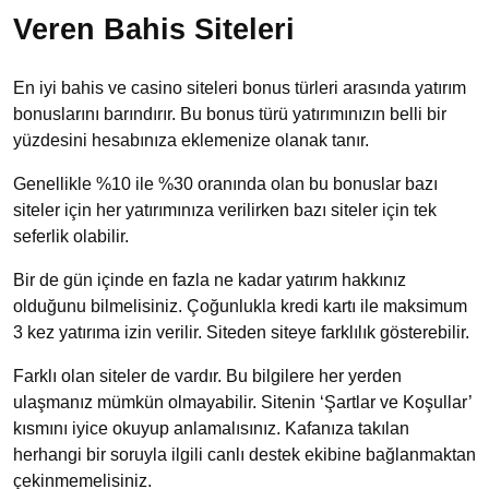
Veren Bahis Siteleri
En iyi bahis ve casino siteleri bonus türleri arasında yatırım
bonuslarını barındırır. Bu bonus türü yatırımınızın belli bir
yüzdesini hesabınıza eklemenize olanak tanır.
Genellikle %10 ile %30 oranında olan bu bonuslar bazı
siteler için her yatırımınıza verilirken bazı siteler için tek
seferlik olabilir.
Bir de gün içinde en fazla ne kadar yatırım hakkınız
olduğunu bilmelisiniz. Çoğunlukla kredi kartı ile maksimum
3 kez yatırıma izin verilir. Siteden siteye farklılık gösterebilir.
Farklı olan siteler de vardır. Bu bilgilere her yerden
ulaşmanız mümkün olmayabilir. Sitenin ‘Şartlar ve Koşullar’
kısmını iyice okuyup anlamalısınız. Kafanıza takılan
herhangi bir soruyla ilgili canlı destek ekibine bağlanmaktan
çekinmemelisiniz.