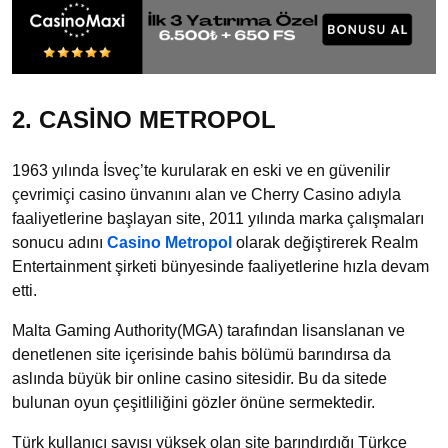
2. CASİNO METROPOL
1963 yılında İsveç’te kurularak en eski ve en güvenilir
çevrimiçi casino ünvanını alan ve Cherry Casino adıyla
faaliyetlerine başlayan site, 2011 yılında marka çalışmaları
sonucu adını
Casino Metropol
olarak değiştirerek Realm
Entertainment şirketi bünyesinde faaliyetlerine hızla devam
etti.
Malta Gaming Authority(MGA) tarafından lisanslanan ve
denetlenen site içerisinde bahis bölümü barındırsa da
aslında büyük bir online casino sitesidir. Bu da sitede
bulunan oyun çeşitliliğini gözler önüne sermektedir.
Türk kullanıcı sayısı yüksek olan site barındırdığı Türkçe