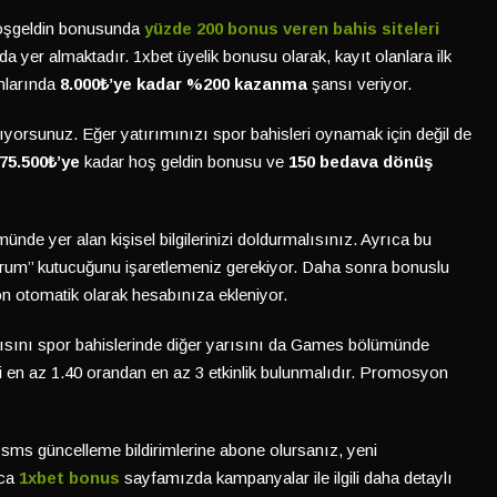
hoşgeldin bonusunda
yüzde 200 bonus veren bahis siteleri
da yer almaktadır. 1xbet üyelik bonusu olarak, kayıt olanlara ilk
mlarında
8.000₺’ye kadar %200 kazanma
şansı veriyor.
ıyorsunuz. Eğer yatırımınızı spor bahisleri oynamak için değil de
75.500₺’ye
kadar hoş geldin bonusu ve
150 bedava dönüş
nde yer alan kişisel bilgilerinizi doldurmalısınız. Ayrıca bu
rum’’ kutucuğunu işaretlemeniz gerekiyor. Daha sonra bonuslu
n otomatik olarak hesabınıza ekleniyor.
arısını spor bahislerinde diğer yarısını da Games bölümünde
i en az 1.40 orandan en az 3 etkinlik bulunmalıdır. Promosyon
ms güncelleme bildirimlerine abone olursanız, yeni
ıca
1xbet bonus
sayfamızda kampanyalar ile ilgili daha detaylı