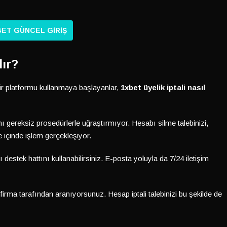
BET GÜNCEL GIRIŞ
lır?
r platformu kullanmaya başlayanlar,
1xbet üyelik iptali nasıl
nı gereksiz prosedürlerle uğraştırmıyor. Hesabı silme talebinizi,
 içinde işlem gerçekleşiyor.
 destek hattını kullanabilirsiniz. E-posta yoluyla da 7/24 iletişim
firma tarafından aranıyorsunuz. Hesap iptali talebinizi bu şekilde de