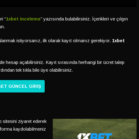
ri “
1xbet inceleme
” yazısında bulabilirsiniz. İçerikleri ve çılgın
un.
anmak istiyorsanız, ilk olarak kayıt olmanız gerekiyor.
1xbet
inde hesap açabilirsiniz. Kayıt sırasında herhangi bir ücret talep
ndan tek tıkla bile üye olabilirsiniz.
BET GÜNCEL GIRIŞ
 sitesini ziyaret ederek
tforma kaydolabilmeniz