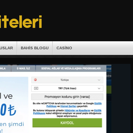
USLAR
BAHIS BLOGU
CASINO