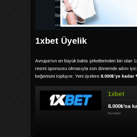
1xbet Üyelik
Avrupa’nın en büyük bahis şirketlerinden biri olan 1x
resmi sponsoru olmasıyla son dönemde adını iyice
beğenisini topluyor. Yeni üyelere
8.000₺’ye kadar
1xbet
8.000₺'na 
Kurallar