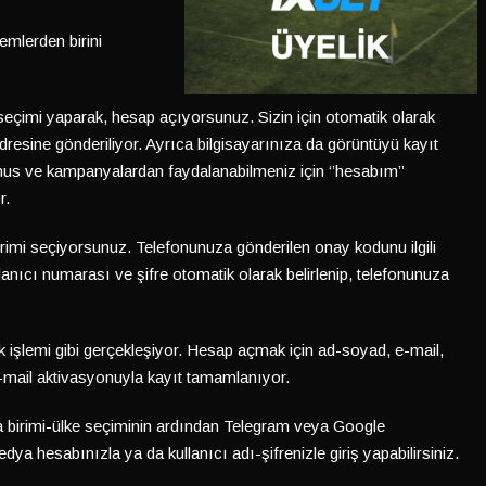
emlerden birini
seçimi yaparak, hesap açıyorsunuz. Sizin için otomatik olarak
m adresine gönderiliyor. Ayrıca bilgisayarınıza da görüntüyü kayıt
onus ve kampanyalardan faydalanabilmeniz için ‘’hesabım’’
r.
irimi seçiyorsunuz. Telefonunuza gönderilen onay kodunu ilgili
anıcı numarası ve şifre otomatik olarak belirlenip, telefonunuza
ik işlemi gibi gerçekleşiyor. Hesap açmak için ad-soyad, e-mail,
. E-mail aktivasyonuyla kayıt tamamlanıyor.
a birimi-ülke seçiminin ardından Telegram veya Google
dya hesabınızla ya da kullanıcı adı-şifrenizle giriş yapabilirsiniz.