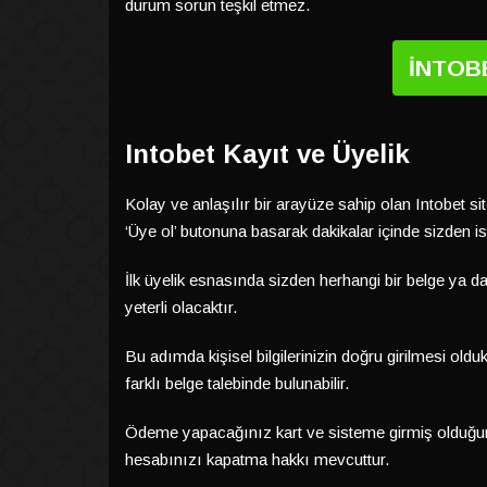
durum sorun teşkil etmez.
İNTOB
Intobet Kayıt ve Üyelik
Kolay ve anlaşılır bir arayüze sahip olan Intobet si
‘Üye ol’ butonuna basarak dakikalar içinde sizden ist
İlk üyelik esnasında sizden herhangi bir belge ya d
yeterli olacaktır.
Bu adımda kişisel bilgilerinizin doğru girilmesi ol
farklı belge talebinde bulunabilir.
Ödeme yapacağınız kart ve sisteme girmiş olduğunuz k
hesabınızı kapatma hakkı mevcuttur.