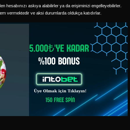
 hesabınızı askıya alabilirler ya da erişiminizi engelleyebilirler.
em vermektedir ve aksi durumlarda oldukça katıdırlar.