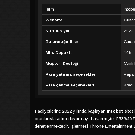
İsim
intobe
Website
Güncel
Kuruluş yılı
2022
Bulunduğu ülke
Cura
Min. Depozit
10₺
Müşteri Desteği
Canlı 
Para yatırma seçenekleri
Papara
Para çekme seçenekleri
Kredi 
Faaliyetlerine 2022 yılında başlayan
Intobet
sites
oranlarıyla adını duyurmayı başarmıştır. 5536/JA
denetlenmektedir. İşletmesi Throne Entertainment B.V