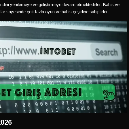
ndini yenilemeye ve geliştirmeye devam etmektedirler. Bahis ve
ılar sayesinde çok fazla oyun ve bahis çeşidine sahiptirler.
2026