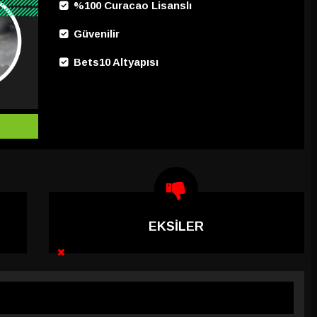
%100 Curacao Lisanslı
Güvenilir
Bets10 Altyapısı
EKSILER