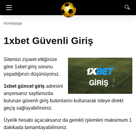
Homepage
1xbet Güvenli Giriş
Sitemizi ziyaret ettiğinize
göre 1xbet giriş sorunu
yaşadığınızı düşünüyoruz.
1xbet güncel giriş
adresini
arıyorsanız sayfamızda
bulunan güvenli giriş butonlarını kullanarak siteye direkt
geçiş sağlayabilirsiniz.
Üyelik hesabı açacaksanız da gerekli işlemleri maksimum 1
dakikada tamamlayabilirsiniz.