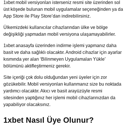
1xbet mobil versiyonları isterseniz resmi site üzerinden sol
üst köşede bulunan mobil uygulamalar seçeneğinden ya da
App Store ile Play Store’dan indirebilirsiniz.
Ülkemizdeki kullanıcılar cihazlarından ülke ve bölge
değişikliği yapmadan mobil versiyona ulaşamayabilirler.
1xbet anasayfa üzerinden indirme işlemi yapmanız daha
basit ve daha sağlıklı olacaktır. Android cihazlar için ayarlar
kısmında yer alan ‘Bilinmeyen Uygulamaları Yükle’
bölümünü aktifleştirmeniz gerekir.
Site içeriği çok dolu olduğundan yeni üyeler için zor
gözükebilir. Mobil versiyonları kullanmanız size bu noktada
yardımcı olacaktır. Akıcı ve basit arayüzüyle resmi
sitesinden yaptığınız her işlemi mobil cihazlarınızdan da
yapabiliyor olacaksınız.
1xbet Nasıl Üye Olunur?