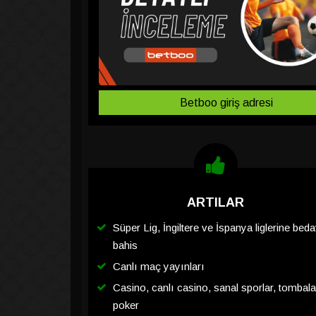
Betboo giriş adresi
ARTILAR
Süper Lig, İngiltere ve İspanya liglerine bed
bahis
Canlı maç yayınları
Casino, canlı casino, sanal sporlar, tombala
poker