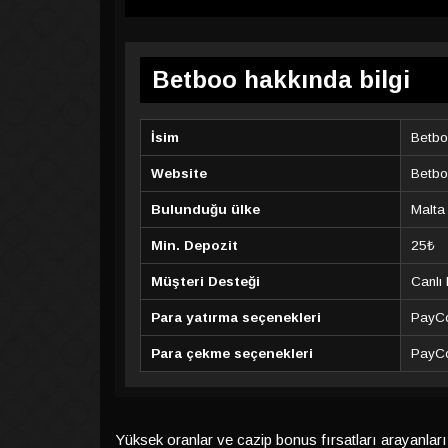
Betboo hakkında bilgi
İsim
Betb
Website
Betboo
Bulunduğu ülke
Malta
Min. Depozit
25₺
Müşteri Desteği
Canlı 
Para yatırma seçenekleri
PayCo
Para çekme seçenekleri
PayCo,
Yüksek oranlar ve cazip bonus fırsatları arayanlar