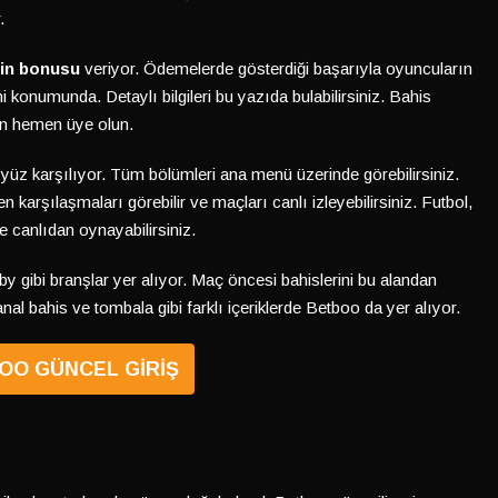
.
din bonusu
veriyor. Ödemelerde gösterdiği başarıyla oyuncuların
hi konumunda. Detaylı bilgileri bu yazıda bulabilirsiniz. Bahis
in hemen üye olun.
 yüz karşılıyor. Tüm bölümleri ana menü üzerinde görebilirsiniz.
karşılaşmaları görebilir ve maçları canlı izleyebilirsiniz. Futbol,
ne canlıdan oynayabilirsiniz.
gibi branşlar yer alıyor. Maç öncesi bahislerini bu alandan
anal bahis ve tombala gibi farklı içeriklerde Betboo da yer alıyor.
OO GÜNCEL GIRIŞ