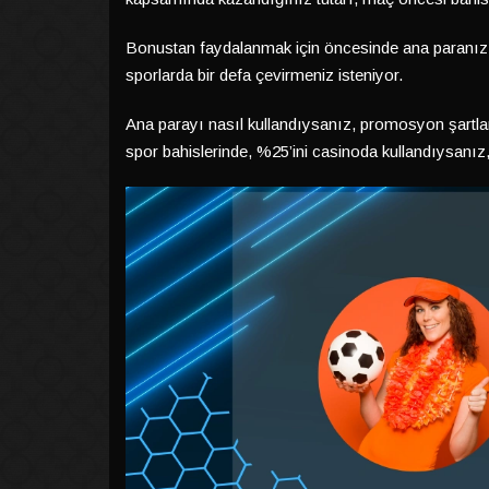
Bonustan faydalanmak için öncesinde ana paranızı 
sporlarda bir defa çevirmeniz isteniyor.
Ana parayı nasıl kullandıysanız, promosyon şartlar
spor bahislerinde, %25’ini casinoda kullandıysanı