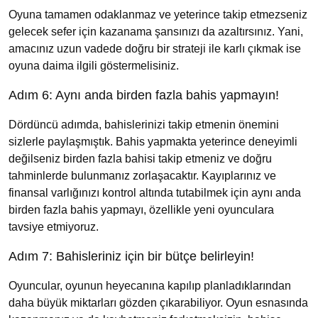
Oyuna tamamen odaklanmaz ve yeterince takip etmezseniz
gelecek sefer için kazanama şansınızı da azaltırsınız. Yani,
amacınız uzun vadede doğru bir strateji ile karlı çıkmak ise
oyuna daima ilgili göstermelisiniz.
Adım 6: Aynı anda birden fazla bahis yapmayın!
Dördüncü adımda, bahislerinizi takip etmenin önemini
sizlerle paylaşmıştık. Bahis yapmakta yeterince deneyimli
değilseniz birden fazla bahisi takip etmeniz ve doğru
tahminlerde bulunmanız zorlaşacaktır. Kayıplarınız ve
finansal varlığınızı kontrol altında tutabilmek için aynı anda
birden fazla bahis yapmayı, özellikle yeni oyunculara
tavsiye etmiyoruz.
Adım 7: Bahisleriniz için bir bütçe belirleyin!
Oyuncular, oyunun heyecanına kapılıp planladıklarından
daha büyük miktarları gözden çıkarabiliyor. Oyun esnasında