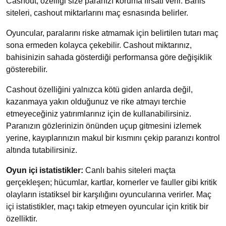
Cashout, özelliği size paranızı koruma fırsatı verir. Bahis
siteleri, cashout miktarlarını maç esnasında belirler.
Oyuncular, paralarını riske atmamak için belirtilen tutarı maç
sona ermeden kolayca çekebilir. Cashout miktarınız,
bahisinizin sahada gösterdiği performansa göre değişiklik
gösterebilir.
Cashout özelliğini yalnızca kötü giden anlarda değil,
kazanmaya yakın olduğunuz ve rike atmayı terchie
etmeyeceğiniz yatırımlarınız için de kullanabilirsiniz.
Paranızın gözlerinizin önünden uçup gitmesini izlemek
yerine, kayıplarınızın makul bir kısmını çekip paranızı kontrol
altında tutabilirsiniz.
Oyun içi istatistikler:
Canlı bahis siteleri maçta
gerçekleşen; hücumlar, kartlar, kornerler ve fauller gibi kritik
olayların istatiksel bir karşılığını oyuncularına verirler. Maç
içi istatistikler, maçı takip etmeyen oyuncular için kritik bir
özelliktir.