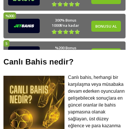
Canlı Bahis nedir?
Canlı bahis, herhangi bir
karşılaşma veya müsabaka
devam ederken oyuncuların
gelişebilecek sonuçlara en
güncel oranlar ile bahis
yapmasına olanak
sağlayan, üst düzey
eğlence ve para kazanma