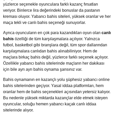
yüzlerce seçenekle oyunculara farklı kazanç fırsatları
veriyor. Binlerce lira değerindeki bonuslar da pastanın
kreması oluyor. Yabancı bahis siteleri, yüksek oranlar ve her
maça tekli ve canlı bahis seçeneği sunuyorlar.
Ayrıca oyuncuların en çok para kazandıkları oyun olan
canlı
bahis
özelliği de tüm karşılaşmalara açılıyor. Yalnızca
futbol, basketbol gibi branşlara değil, tüm spor dallarından
karşılaşmalara canlıdan bahis alınabiliniyor. Hem de
maçlara birkaç bahis değil, yüzlerce farklı seçenek açılıyor.
Özellikle yabancı bahis sitelerinde maçların her dakikası
için bile ayrı ayrı bahis oynama şansınız var.
Bahis oynamanın en kazançlı yolu şüphesiz yabancı online
bahis sitelerinden geçiyor. Yasal iddaa platformları, hem
oranlar hem de bahis seçenekleri açısından yetersiz kalıyor.
Bu nedenle yüksek miktarda kazançlar elde etmek isteyen
oyuncular, soluğu hemen yabancı kaçak canlı iddaa
sitelerinde alıyor.