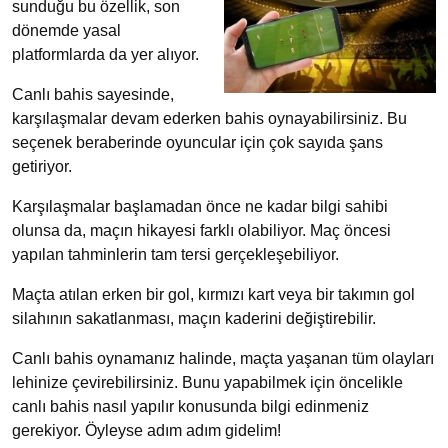
sunduğu bu özellik, son
dönemde yasal
platformlarda da yer alıyor.
Canlı bahis sayesinde,
karşılaşmalar devam ederken bahis oynayabilirsiniz. Bu
seçenek beraberinde oyuncular için çok sayıda şans
getiriyor.
Karşılaşmalar başlamadan önce ne kadar bilgi sahibi
olunsa da, maçın hikayesi farklı olabiliyor. Maç öncesi
yapılan tahminlerin tam tersi gerçekleşebiliyor.
Maçta atılan erken bir gol, kırmızı kart veya bir takımın gol
silahının sakatlanması, maçın kaderini değiştirebilir.
Canlı bahis oynamanız halinde, maçta yaşanan tüm olayları
lehinize çevirebilirsiniz. Bunu yapabilmek için öncelikle
canlı bahis nasıl yapılır konusunda bilgi edinmeniz
gerekiyor. Öyleyse adım adım gidelim!