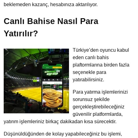
beklemeden kazanç, hesabınıza aktarılıyor.
Canlı Bahise Nasıl Para
Yatırılır?
Türkiye’den oyuncu kabul
eden canlı bahis
plaftormlarına birden fazla
seçenekle para
yatırabilirsiniz.
Para yatırma işlemlerinizi
sorunsuz şekilde
gerçekleştirebileceğiniz
güvenilir platformlarda,
yatırım işlemleriniz birkaç dakikadan kısa sürecektir.
Düşünüldüğünden de kolay yapabileceğiniz bu işlemi,