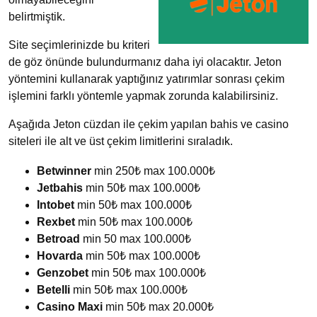
belirtmiştik.
Site seçimlerinizde bu kriteri
de göz önünde bulundurmanız daha iyi olacaktır. Jeton
yöntemini kullanarak yaptığınız yatırımlar sonrası çekim
işlemini farklı yöntemle yapmak zorunda kalabilirsiniz.
Aşağıda Jeton cüzdan ile çekim yapılan bahis ve casino
siteleri ile alt ve üst çekim limitlerini sıraladık.
Betwinner
min 250₺ max 100.000₺
Jetbahis
min 50₺ max 100.000₺
Intobet
min 50₺ max 100.000₺
Rexbet
min 50₺ max 100.000₺
Betroad
min 50 max 100.000₺
Hovarda
min 50₺ max 100.000₺
Genzobet
min 50₺ max 100.000₺
Betelli
min 50₺ max 100.000₺
Casino Maxi
min 50₺ max 20.000₺