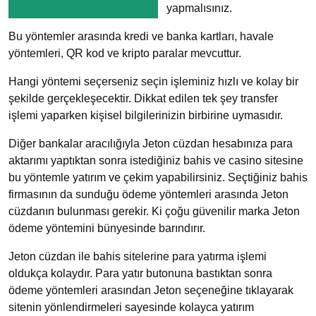
yapmalısınız.
Bu yöntemler arasında kredi ve banka kartları, havale
yöntemleri, QR kod ve kripto paralar mevcuttur.
Hangi yöntemi seçerseniz seçin işleminiz hızlı ve kolay bir
şekilde gerçekleşecektir. Dikkat edilen tek şey transfer
işlemi yaparken kişisel bilgilerinizin birbirine uymasıdır.
Diğer bankalar aracılığıyla Jeton cüzdan hesabınıza para
aktarımı yaptıktan sonra istediğiniz bahis ve casino sitesine
bu yöntemle yatırım ve çekim yapabilirsiniz. Seçtiğiniz bahis
firmasının da sunduğu ödeme yöntemleri arasında Jeton
cüzdanın bulunması gerekir. Ki çoğu güvenilir marka Jeton
ödeme yöntemini bünyesinde barındırır.
Jeton cüzdan ile bahis sitelerine para yatırma işlemi
oldukça kolaydır. Para yatır butonuna bastıktan sonra
ödeme yöntemleri arasından Jeton seçeneğine tıklayarak
sitenin yönlendirmeleri sayesinde kolayca yatırım