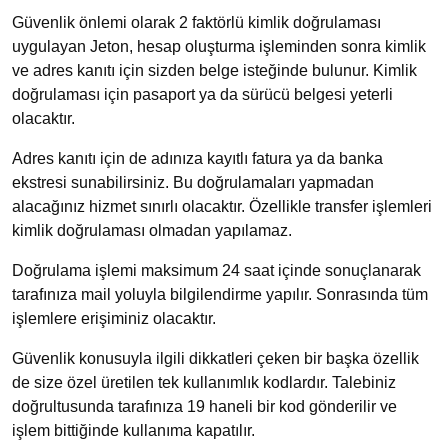
Güvenlik önlemi olarak 2 faktörlü kimlik doğrulaması
uygulayan Jeton, hesap oluşturma işleminden sonra kimlik
ve adres kanıtı için sizden belge isteğinde bulunur. Kimlik
doğrulaması için pasaport ya da sürücü belgesi yeterli
olacaktır.
Adres kanıtı için de adınıza kayıtlı fatura ya da banka
ekstresi sunabilirsiniz. Bu doğrulamaları yapmadan
alacağınız hizmet sınırlı olacaktır. Özellikle transfer işlemleri
kimlik doğrulaması olmadan yapılamaz.
Doğrulama işlemi maksimum 24 saat içinde sonuçlanarak
tarafınıza mail yoluyla bilgilendirme yapılır. Sonrasında tüm
işlemlere erişiminiz olacaktır.
Güvenlik konusuyla ilgili dikkatleri çeken bir başka özellik
de size özel üretilen tek kullanımlık kodlardır. Talebiniz
doğrultusunda tarafınıza 19 haneli bir kod gönderilir ve
işlem bittiğinde kullanıma kapatılır.