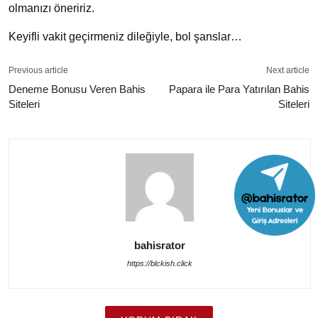
olmanızı öneririz.
Keyifli vakit geçirmeniz dileğiyle, bol şanslar…
Previous article
Next article
Deneme Bonusu Veren Bahis
Papara ile Para Yatırılan Bahis
Siteleri
Siteleri
bahisrator
https://blckish.click