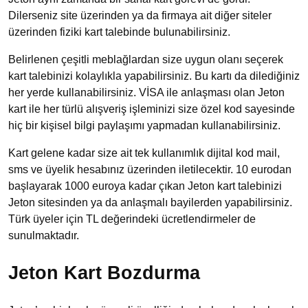
Dilerseniz site üzerinden ya da firmaya ait diğer siteler
üzerinden fiziki kart talebinde bulunabilirsiniz.
Belirlenen çeşitli meblağlardan size uygun olanı seçerek
kart talebinizi kolaylıkla yapabilirsiniz. Bu kartı da dilediğiniz
her yerde kullanabilirsiniz. VİSA ile anlaşması olan Jeton
kart ile her türlü alışveriş işleminizi size özel kod sayesinde
hiç bir kişisel bilgi paylaşımı yapmadan kullanabilirsiniz.
Kart gelene kadar size ait tek kullanımlık dijital kod mail,
sms ve üyelik hesabınız üzerinden iletilecektir. 10 eurodan
başlayarak 1000 euroya kadar çıkan Jeton kart talebinizi
Jeton sitesinden ya da anlaşmalı bayilerden yapabilirsiniz.
Türk üyeler için TL değerindeki ücretlendirmeler de
sunulmaktadır.
Jeton Kart Bozdurma