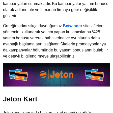
kampanyaları sunmaktadır. Bu kampanyalar yatırım bonusu
olarak adlandırılır ve firmadan firmaya göre değişiklik
gösterir.
Örneğin adını sıkça duyduğumuz
Betwinner
sitesi Jeton
yöntemini kullanarak yatırım yapan kullanıcılarına %25
yatırım bonusu vererek bahislerine ve oyunlarına daha
avantajlı başlamalarını sağlıyor. Sitelerin promosyonlar ya
da kampanyalar bölümünde bu yatırım bonuslarını bulabilir
ve detaylı bilgilendirmeye ulaşabilirsiniz.
Jeton Kart
Jeton aynı zamanda bir sanal kart görevi de görür.