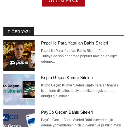
YORUM BIRAK
DIĞER YAZI
Papel ile Para Yatırılan Bahis Siteleri
Papel ile Para Yatırılan Bahis Siteleri Papel,
Türkiye’de son dönemde popüler hale gelen dijital
ödeme…
Kripto Geçen Kumar Siteleri
Kripto Geçen Kumar Siteleri Kripto paralar, finansal
işlemlerin dijitalleşmesiyle birlikte birçok alanda
olduğu gibi kumar…
PayCo Geçen Bahis Siteleri
PayCo Geçen Bahis Siteleri Bahis severler için
ödeme yöntemlerinin hızlı, güvenilir ve pratik olması