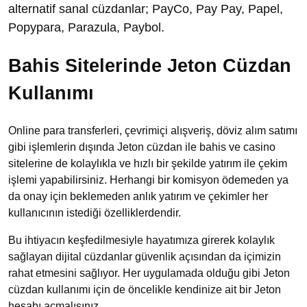
alternatif sanal cüzdanlar; PayCo, Pay Pay, Papel,
Popypara, Parazula, Paybol.
Bahis Sitelerinde Jeton Cüzdan
Kullanımı
Online para transferleri, çevrimiçi alışveriş, döviz alım satımı
gibi işlemlerin dışında Jeton cüzdan ile bahis ve casino
sitelerine de kolaylıkla ve hızlı bir şekilde yatırım ile çekim
işlemi yapabilirsiniz. Herhangi bir komisyon ödemeden ya
da onay için beklemeden anlık yatırım ve çekimler her
kullanıcının istediği özelliklerdendir.
Bu ihtiyacın keşfedilmesiyle hayatımıza girerek kolaylık
sağlayan dijital cüzdanlar güvenlik açısından da içimizin
rahat etmesini sağlıyor. Her uygulamada olduğu gibi Jeton
cüzdan kullanımı için de öncelikle kendinize ait bir Jeton
hesabı açmalısınız.