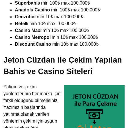
Süperbahis
min 100₺ max 100.000₺
Anadolu Casino
min 100₺ max 100.000₺
Genzobet
min 10₺ max 100.000₺
Betelli
min 10₺ max 100.000₺
Casino Maxi
min 10₺ max 100.000₺
Casino Metropol
min 10₺ max 100.000₺
Discount Casino
min 10₺ max 100.000₺
Jeton Cüzdan ile Çekim Yapılan
Bahis ve Casino Siteleri
Yatırım ve çekim
yöntemlerinin her marka için
farklı olduğunu bilmelisiniz.
Yazımızın başlarında
yatırıma olanak verilen
yöntemin çekim için uygun
olmayabileceğini