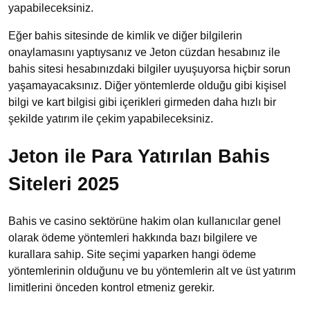
yapabileceksiniz.
Eğer bahis sitesinde de kimlik ve diğer bilgilerin
onaylamasını yaptıysanız ve Jeton cüzdan hesabınız ile
bahis sitesi hesabınızdaki bilgiler uyuşuyorsa hiçbir sorun
yaşamayacaksınız. Diğer yöntemlerde olduğu gibi kişisel
bilgi ve kart bilgisi gibi içerikleri girmeden daha hızlı bir
şekilde yatırım ile çekim yapabileceksiniz.
Jeton ile Para Yatırılan Bahis
Siteleri 2025
Bahis ve casino sektörüne hakim olan kullanıcılar genel
olarak ödeme yöntemleri hakkında bazı bilgilere ve
kurallara sahip. Site seçimi yaparken hangi ödeme
yöntemlerinin olduğunu ve bu yöntemlerin alt ve üst yatırım
limitlerini önceden kontrol etmeniz gerekir.