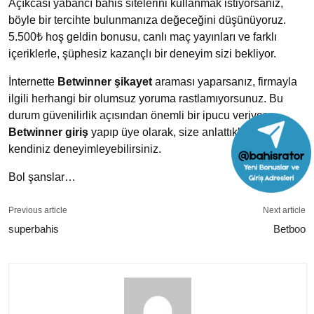
Açıkcası yabancı bahis sitelerini kullanmak istiyorsanız,
böyle bir tercihte bulunmanıza değeceğini düşünüyoruz.
5.500₺ hoş geldin bonusu, canlı maç yayınları ve farklı
içeriklerle, şüphesiz kazançlı bir deneyim sizi bekliyor.
İnternette
Betwinner şikayet
araması yaparsanız, firmayla
ilgili herhangi bir olumsuz yoruma rastlamıyorsunuz. Bu
durum güvenilirlik açısından önemli bir ipucu veriyor.
Betwinner giriş
yapıp üye olarak, size anlattıklarımızı
kendiniz deneyimleyebilirsiniz.
Bol şanslar…
Previous article
Next article
superbahis
Betboo