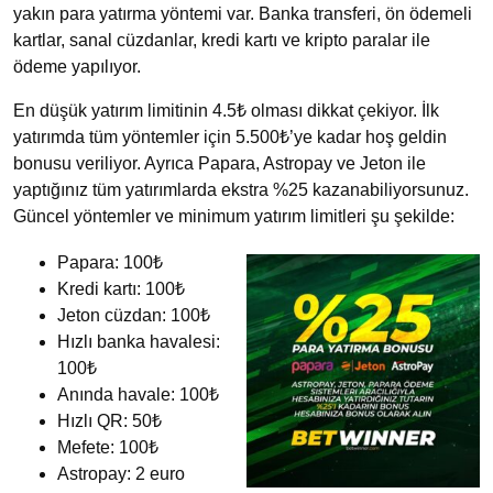
yakın para yatırma yöntemi var. Banka transferi, ön ödemeli
kartlar, sanal cüzdanlar, kredi kartı ve kripto paralar ile
ödeme yapılıyor.
En düşük yatırım limitinin 4.5₺ olması dikkat çekiyor. İlk
yatırımda tüm yöntemler için 5.500₺’ye kadar hoş geldin
bonusu veriliyor. Ayrıca Papara, Astropay ve Jeton ile
yaptığınız tüm yatırımlarda ekstra %25 kazanabiliyorsunuz.
Güncel yöntemler ve minimum yatırım limitleri şu şekilde:
Papara: 100₺
Kredi kartı: 100₺
Jeton cüzdan: 100₺
Hızlı banka havalesi:
100₺
Anında havale: 100₺
Hızlı QR: 50₺
Mefete: 100₺
Astropay: 2 euro