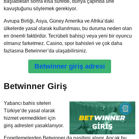
başladıktan sonra kısa sürede, dünya çapında üne
kavuştuğunu söylemek gerekiyor.
Avrupa Birliği, Asya, Güney Amerika ve Afrika’daki
ülkelerde yasal olarak kullanılması, bu duruma neden olan
en önemli faktördür. Tecrübeli bahisçi veya yeni bir oyuncu
olmanız farketmez. Casino, spor bahisleri ve çok daha
fazlasına Betwinner’da ulaşabilirsiniz.
Betwinner giriş adresi
Betwinner Giriş
Yabancı bahis siteleri
Türkiye’de yasal olarak
hizmet vermedikleri için
giriş adresleri yasaklanıyor.
Engellemelerden Betwinner da nasibini alıyor. Ancak bu