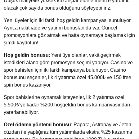
Düşük maliyetle yüksek kazançlar elde etmenize yardımcı
olacak çok sayıda bonus olduğunu söyleyebiliriz.
Yeni üyeler için iki farklı hoş geldin kampanyası sunuluyor.
Ayrıca nakit iade ve yatırım bonusları da var. Güncel
promosyonlara göz atmak ve hatta oynamaya başlamak için
şimdi kaydolun!
Hoş geldin bonusu
: Yeni üye olanlar, vakit geçirmek
istedikleri alana göre promosyon seçimi yapıyor. Casino ve
spor bahisleri için iki farklı kampanya bulunuyor. Casino
bonusunu seçenler, ilk 4 yatırıma özel 45.000₺ ve 150 free
spin bonus kazanıyor.
Spor bahislerine oynamak isteyenler, ilk 2 yatırıma özel
5.500₺’ye kadar %200 hoşgeldin bonus kampanyasından
yararlanabiliyor.
Özel ödeme yöntemi bonusu
: Papara, Astropay ve Jeton
cüzdan ile yaptığınız tüm yatırımlarda ekstra %25 kazanma