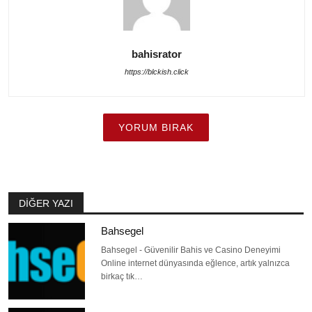
bahisrator
https://blckish.click
YORUM BIRAK
DIĞER YAZI
Bahsegel
Bahsegel - Güvenilir Bahis ve Casino Deneyimi
Online internet dünyasında eğlence, artık yalnızca
birkaç tık…