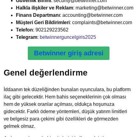
Güvenlik Birimi
: security@betwinner.com
Halkla ilişkiler ve Reklam
: marketing@betwinner.com
Finans Departmanı
: accounting@betwinner.com
Müşteri Geri Bildirimleri
: complaints@betwinner.com
Telefon
: 902129223562
Telegram
:
betwinnerguncelgiris2025
Betwinner giriş adresi
Genel değerlendirme
İddaanın tek düzeliğinden bunalan oyunculara, bu platform
ilaç gibi gelecektir. Hem bahis seçeneklerinin çok olması
hem de yüksek oranlar açılması, oldukça hoşunuza
gidecektir. Farklı ödeme yöntemleri, düşük yatırım limitleri
ve belgesiz para çekimi gibi özellikleri de görmezden
gelmek olmaz.