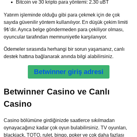
Bitcoin ve 30 kripto para yöntemi: 2.30 uBT
Yatırım işleminde olduğu gibi para çekmek için de çok
sayıda güvenilir yöntem kullanılıyor. En düşük çekim limiti
9₺’dir. Ayrıca belge göndermeden para çekiliyor olması,
oyuncular tarafından memnuniyetle karşılanıyor.
Ödemeler sırasında herhangi bir sorun yaşarsanız, canlı
destek hattına bağlanarak anında bilgi alabilirsiniz.
Betwinner giriş adresi
Betwinner Casino ve Canlı
Casino
Casino bölümüne girdiğinizde saatlerce sıkılmadan
oynayacağınız kadar çok oyun bulabilirsiniz. TV oyunları,
blackjack, TOTO, rulet, bingo, poker ve çok daha fazlası