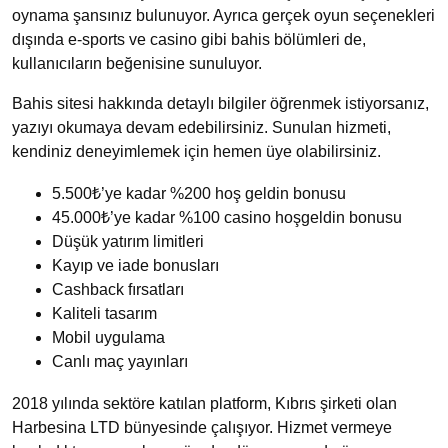
oynama şansınız bulunuyor. Ayrıca gerçek oyun seçenekleri
dışında e-sports ve casino gibi bahis bölümleri de,
kullanıcıların beğenisine sunuluyor.
Bahis sitesi hakkında detaylı bilgiler öğrenmek istiyorsanız,
yazıyı okumaya devam edebilirsiniz. Sunulan hizmeti,
kendiniz deneyimlemek için hemen üye olabilirsiniz.
5.500₺’ye kadar %200 hoş geldin bonusu
45.000₺’ye kadar %100 casino hoşgeldin bonusu
Düşük yatırım limitleri
Kayıp ve iade bonusları
Cashback fırsatları
Kaliteli tasarım
Mobil uygulama
Canlı maç yayınları
2018 yılında sektöre katılan platform, Kıbrıs şirketi olan
Harbesina LTD bünyesinde çalışıyor. Hizmet vermeye