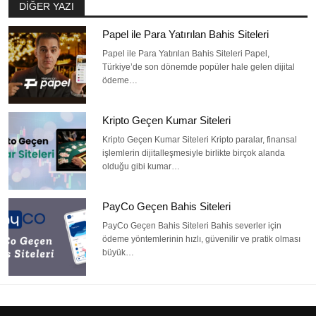
DIĞER YAZI
Papel ile Para Yatırılan Bahis Siteleri
Papel ile Para Yatırılan Bahis Siteleri Papel,
Türkiye’de son dönemde popüler hale gelen dijital
ödeme…
Kripto Geçen Kumar Siteleri
Kripto Geçen Kumar Siteleri Kripto paralar, finansal
işlemlerin dijitalleşmesiyle birlikte birçok alanda
olduğu gibi kumar…
PayCo Geçen Bahis Siteleri
PayCo Geçen Bahis Siteleri Bahis severler için
ödeme yöntemlerinin hızlı, güvenilir ve pratik olması
büyük…