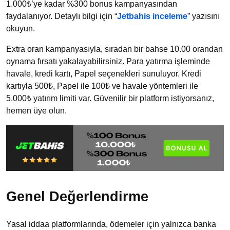
1.000₺’ye kadar %300 bonus kampanyasından
faydalanıyor. Detaylı bilgi için “
Jetbahis inceleme
” yazısını
okuyun.
Extra oran kampanyasıyla, sıradan bir bahse 10.00 orandan
oynama fırsatı yakalayabilirsiniz. Para yatırma işleminde
havale, kredi kartı, Papel seçenekleri sunuluyor. Kredi
kartıyla 500₺, Papel ile 100₺ ve havale yöntemleri ile
5.000₺ yatırım limiti var. Güvenilir bir platform istiyorsanız,
hemen üye olun.
Genel Değerlendirme
Yasal iddaa platformlarında, ödemeler için yalnızca banka