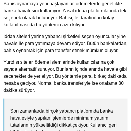
Bahis oynamaya yeni başlayanlar, ödemelerde genellikle
banka havalesini kullanıyor. Yasal iddaa platformlarında tek
seçenek olarak bulunuyor. Bahisçiler tarafından kolay
kullanılması da bu yöntemi cazip kılıyor.
İddaa siteleri yerine yabancı şirketleri seçen oyuncular yine
havale ile para yatırmaya devam ediyor. Bütün bankalardan,
bahis oynamak için para transfer etmek mümkün oluyor.
Yurtdışı siteler, ödeme işlemlerinde kullanıcılarına çok
sayıda alternatif sunuyor. Bunların içinde anında havale gibi
seçenekler de yer alıyor. Bu yöntemle para, birkaç dakikada
hesaba geçiyor. Normal banka transferiyle ise ortalama 30
dakika sürüyor.
Son zamanlarda birçok yabancı platformda banka
havalesiyle yapılan işlemlerde minimum yatırım
tutarlarının yükseltildiği dikkat çekiyor. Kullanıcı geri