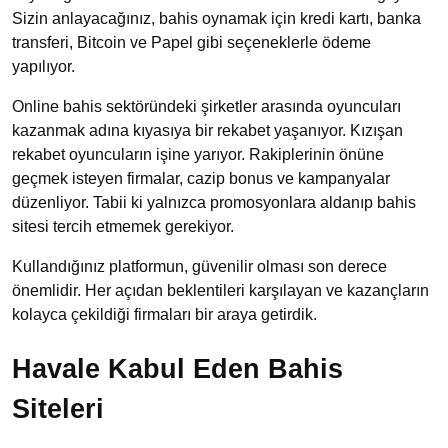
Sizin anlayacağınız, bahis oynamak için kredi kartı, banka
transferi, Bitcoin ve Papel gibi seçeneklerle ödeme
yapılıyor.
Online bahis sektöründeki şirketler arasında oyuncuları
kazanmak adına kıyasıya bir rekabet yaşanıyor. Kızışan
rekabet oyuncuların işine yarıyor. Rakiplerinin önüne
geçmek isteyen firmalar, cazip bonus ve kampanyalar
düzenliyor. Tabii ki yalnızca promosyonlara aldanıp bahis
sitesi tercih etmemek gerekiyor.
Kullandığınız platformun, güvenilir olması son derece
önemlidir. Her açıdan beklentileri karşılayan ve kazançların
kolayca çekildiği firmaları bir araya getirdik.
Havale Kabul Eden Bahis
Siteleri