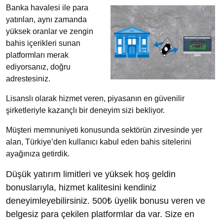
Banka havalesi ile para
yatırılan, aynı zamanda
yüksek oranlar ve zengin
bahis içerikleri sunan
platformları merak
ediyorsanız, doğru
adrestesiniz.
Lisanslı olarak hizmet veren, piyasanın en güvenilir
şirketleriyle kazançlı bir deneyim sizi bekliyor.
Müşteri memnuniyeti konusunda sektörün zirvesinde yer
alan, Türkiye’den kullanıcı kabul eden bahis sitelerini
ayağınıza getirdik.
Düşük yatırım limitleri ve yüksek hoş geldin
bonuslarıyla, hizmet kalitesini kendiniz
deneyimleyebilirsiniz. 500₺ üyelik bonusu veren ve
belgesiz para çekilen platformlar da var. Size en