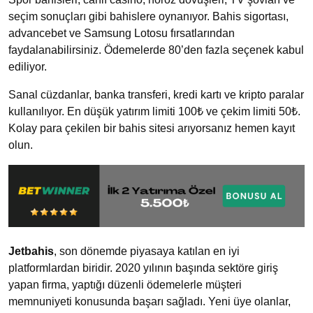
seçim sonuçları gibi bahislere oynanıyor. Bahis sigortası,
advancebet ve Samsung Lotosu fırsatlarından
faydalanabilirsiniz. Ödemelerde 80’den fazla seçenek kabul
ediliyor.
Sanal cüzdanlar, banka transferi, kredi kartı ve kripto paralar
kullanılıyor. En düşük yatırım limiti 100₺ ve çekim limiti 50₺.
Kolay para çekilen bir bahis sitesi arıyorsanız hemen kayıt
olun.
Jetbahis
, son dönemde piyasaya katılan en iyi
platformlardan biridir. 2020 yılının başında sektöre giriş
yapan firma, yaptığı düzenli ödemelerle müşteri
memnuniyeti konusunda başarı sağladı. Yeni üye olanlar,