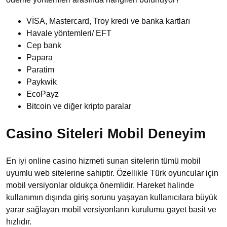
VİSA, Mastercard, Troy kredi ve banka kartları
Havale yöntemleri/ EFT
Cep bank
Papara
Paratim
Paykwik
EcoPayz
Bitcoin ve diğer kripto paralar
Casino Siteleri Mobil Deneyim
En iyi online casino hizmeti sunan sitelerin tümü mobil
uyumlu web sitelerine sahiptir. Özellikle Türk oyuncular için
mobil versiyonlar oldukça önemlidir. Hareket halinde
kullanımın dışında giriş sorunu yaşayan kullanıcılara büyük
yarar sağlayan mobil versiyonların kurulumu gayet basit ve
hızlıdır.