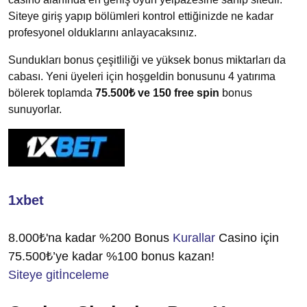
Siteye giriş yapıp bölümleri kontrol ettiğinizde ne kadar
profesyonel olduklarını anlayacaksınız.
Sundukları bonus çeşitliliği ve yüksek bonus miktarları da
cabası. Yeni üyeleri için hoşgeldin bonusunu 4 yatırıma
bölerek toplamda
75.500₺ ve 150 free spin
bonus
sunuyorlar.
1xbet
8.000₺'na kadar %200 Bonus
Kurallar
Casino için
75.500₺’ye kadar %100 bonus kazan!
Siteye git
İnceleme