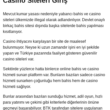
Casino Siteleri Giriş
Mevcut kumar yasası nedeniyle yabancı bahis ve casino
siteleri ülkemizde illegal olarak adlandırılıyor. Devlet onaylı
birkaç bahis sitesi dışında başka sitelerde bahis yapılması
kısıtlanıyor.
Casino ihtiyacını karşılayan bir site de maalesef
bulunmuyor. Neyse ki uzun zamandır işini en iyi şekilde
yapan ve Türkiye pazarında faaliyet gösteren güvenilir
casino siteleri var.
Sektörde yüzlerce hatta binlerce online bahis ve casino
hizmeti sunan platform var. Bunların bazıları sadece casino
hizmeti sunarken çoğunluğu hem bahis hem de casino
hizmeti sağlıyor.
Bunlar arasından bazıları sunduğu hizmet, adil oyun, hızlı
para yatırımı ve çekimi gibi kriterlerle diğerlerinin önüne
geçmeyi başarabiliyor. BTK tarafından sitelere uygulanan