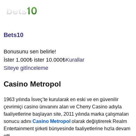
Bets10
Bonusunu sen belirle!
İster 1.000₺ ister 10.000₺
Kurallar
Siteye git
İnceleme
Casino Metropol
1963 yılında İsveç’te kurularak en eski ve en güvenilir
çevrimiçi casino ünvanını alan ve Cherry Casino adıyla
faaliyetlerine başlayan site, 2011 yılında marka çalışmaları
sonucu adını
Casino Metropol
olarak değiştirerek Realm
Entertainment şirketi bünyesinde faaliyetlerine hızla devam
etti.