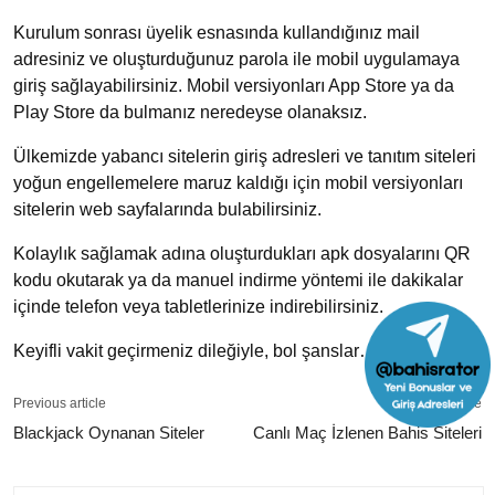
Kurulum sonrası üyelik esnasında kullandığınız mail
adresiniz ve oluşturduğunuz parola ile mobil uygulamaya
giriş sağlayabilirsiniz. Mobil versiyonları App Store ya da
Play Store da bulmanız neredeyse olanaksız.
Ülkemizde yabancı sitelerin giriş adresleri ve tanıtım siteleri
yoğun engellemelere maruz kaldığı için mobil versiyonları
sitelerin web sayfalarında bulabilirsiniz.
Kolaylık sağlamak adına oluşturdukları apk dosyalarını QR
kodu okutarak ya da manuel indirme yöntemi ile dakikalar
içinde telefon veya tabletlerinize indirebilirsiniz.
Keyifli vakit geçirmeniz dileğiyle, bol şanslar…
Previous article
Next article
Blackjack Oynanan Siteler
Canlı Maç İzlenen Bahis Siteleri