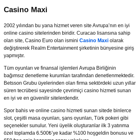
Casino Maxi
2002 yılından bu yana hizmet veren site Avrupa’nın en iyi
online casino sitelerinden biridir. Curacao lisansına sahip
olan site, Casino Euro olan ismini
Casino Maxi
olarak
değiştirerek Realm Entertainment şirketinin bünyesine giriş
yapmıştır.
Tüm oyunları ve finansal işlemleri Avrupa Birliğinin
bağımsız denetleme kurumları tarafından denetlenmektedir.
Betsson Grubu üyelerinden olan firma sektördeki uzun yıllar
süren tecrübesi sayesinde çevrimiçi casino hizmeti sunan
en iyi ve en güvenilir sitelerdendir.
Spor bahis ve online casino hizmeti sunan sitede binlerce
slot, çeşitli masa oyunları, şans oyunları, Türk pokeri gibi
seçenekler sunulur. Yeni üyelik oluşturanlar ilk 3 yatırıma
özel toplamda 6.500₺’ye kadar %100 hoşgeldin bonusu ve