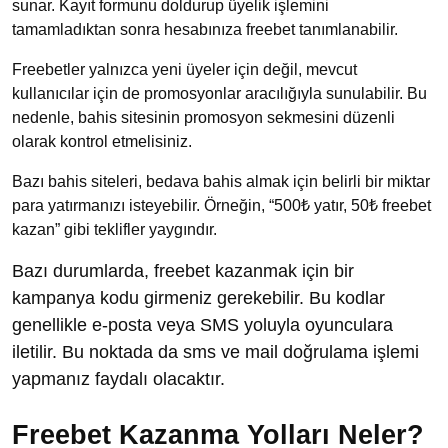
sunar. Kayıt formunu doldurup üyelik işlemini
tamamladıktan sonra hesabınıza freebet tanımlanabilir.
Freebetler yalnızca yeni üyeler için değil, mevcut
kullanıcılar için de promosyonlar aracılığıyla sunulabilir. Bu
nedenle, bahis sitesinin promosyon sekmesini düzenli
olarak kontrol etmelisiniz.
Bazı bahis siteleri, bedava bahis almak için belirli bir miktar
para yatırmanızı isteyebilir. Örneğin, “500₺ yatır, 50₺ freebet
kazan” gibi teklifler yaygındır.
Bazı durumlarda, freebet kazanmak için bir
kampanya kodu girmeniz gerekebilir. Bu kodlar
genellikle e-posta veya SMS yoluyla oyunculara
iletilir. Bu noktada da sms ve mail doğrulama işlemi
yapmanız faydalı olacaktır.
Freebet Kazanma Yolları Neler?