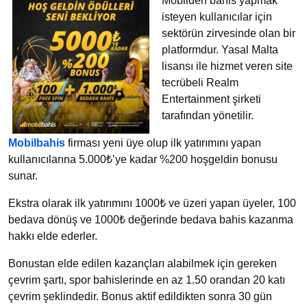
Mobilden bahis yapmak
isteyen kullanıcılar için
sektörün zirvesinde olan bir
platformdur. Yasal Malta
lisansı ile hizmet veren site
tecrübeli Realm
Entertainment şirketi
tarafından yönetilir.
Mobilbahis
firması yeni üye olup ilk yatırımını yapan
kullanıcılarına 5.000₺’ye kadar %200 hoşgeldin bonusu
sunar.
Ekstra olarak ilk yatırımını 1000₺ ve üzeri yapan üyeler, 100
bedava dönüş ve 1000₺ değerinde bedava bahis kazanma
hakkı elde ederler.
Bonustan elde edilen kazançları alabilmek için gereken
çevrim şartı, spor bahislerinde en az 1.50 orandan 20 katı
çevrim şeklindedir. Bonus aktif edildikten sonra 30 gün