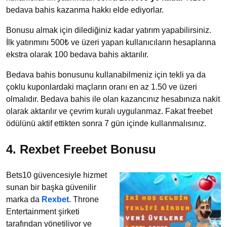
bedava bahis kazanma hakkı elde ediyorlar.
Bonusu almak için dilediğiniz kadar yatırım yapabilirsiniz.
İlk yatırımını 500₺ ve üzeri yapan kullanıcıların hesaplarına
ekstra olarak 100 bedava bahis aktarılır.
Bedava bahis bonusunu kullanabilmeniz için tekli ya da
çoklu kuponlardaki maçların oranı en az 1.50 ve üzeri
olmalıdır. Bedava bahis ile olan kazancınız hesabınıza nakit
olarak aktarılır ve çevrim kuralı uygulanmaz. Fakat freebet
ödülünü aktif ettikten sonra 7 gün içinde kullanmalısınız.
4. Rexbet Freebet Bonusu
Bets10 güvencesiyle hizmet
sunan bir başka güvenilir
marka da
Rexbet
. Throne
Entertainment şirketi
tarafından yönetiliyor ve