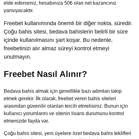
elde ederseniz, hesabınıza 50₺ olan net kazancınız
yansıyacaktır.
Freebet kullanımında önemli bir diğer nokta, süredir.
Çoğu bahis sitesi, bedava bahislerin belirli bir süre
içinde kullanılmasını şart koşar. Bu nedenle,
freebetinizi alır almaz süreyi kontrol etmeyi
unutmayın.
Freebet Nasıl Alınır?
Bedava bahis almak için genellikle bazı adımları takip
etmek gerekir. İlk olarak, freebet veren bahis siteleri
arasından güvenilir olanları tercih etmelisiniz. Bunun için
kullanıcı yorumlarını ve sitenin lisans durumunu kontrol
etmenizde fayda var.
Çoğu bahis sitesi, yeni üyelere özel bedava bahis teklifleri