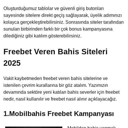
Oluşturduğumuz tablolar ve güvenli giriş butonları
sayesinde sitelere direkt geçiş sağlayarak, üyelik adımınızı
kolayca gerçekleştirebilirsiniz. Sonrasında siteler tarafından
sunulan birbirinden farklı bir çok bonus kampanyasına
dilediğiniz gibi katılım gösterebilirsiniz.
Freebet Veren Bahis Siteleri
2025
Vakit kaybetmeden freebet veren bahis sitelerine ve
istenilen çevrim kurallarına bir göz atalım. Yazımızın
devamında sektöre yeni katılan bahis severler için freebet
nedir, nasıl kullanılır ve freebet nasıl alınır açıklayacağız.
1.Mobilbahis Freebet Kampanyası