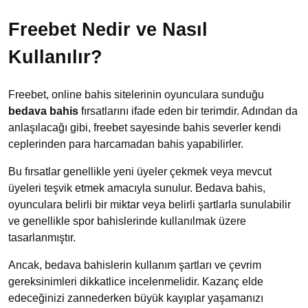
Freebet Nedir ve Nasıl
Kullanılır?
Freebet, online bahis sitelerinin oyunculara sunduğu
bedava bahis
fırsatlarını ifade eden bir terimdir. Adından da
anlaşılacağı gibi, freebet sayesinde bahis severler kendi
ceplerinden para harcamadan bahis yapabilirler.
Bu fırsatlar genellikle yeni üyeler çekmek veya mevcut
üyeleri teşvik etmek amacıyla sunulur. Bedava bahis,
oyunculara belirli bir miktar veya belirli şartlarla sunulabilir
ve genellikle spor bahislerinde kullanılmak üzere
tasarlanmıştır.
Ancak, bedava bahislerin kullanım şartları ve çevrim
gereksinimleri dikkatlice incelenmelidir. Kazanç elde
edeceğinizi zannederken büyük kayıplar yaşamanızı