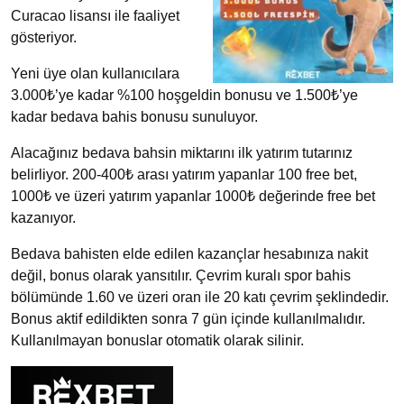
Curacao lisansı ile faaliyet
gösteriyor.
Yeni üye olan kullanıcılara
3.000₺’ye kadar %100 hoşgeldin bonusu ve 1.500₺’ye
kadar bedava bahis bonusu sunuluyor.
Alacağınız bedava bahsin miktarını ilk yatırım tutarınız
belirliyor. 200-400₺ arası yatırım yapanlar 100 free bet,
1000₺ ve üzeri yatırım yapanlar 1000₺ değerinde free bet
kazanıyor.
Bedava bahisten elde edilen kazançlar hesabınıza nakit
değil, bonus olarak yansıtılır. Çevrim kuralı spor bahis
bölümünde 1.60 ve üzeri oran ile 20 katı çevrim şeklindedir.
Bonus aktif edildikten sonra 7 gün içinde kullanılmalıdır.
Kullanılmayan bonuslar otomatik olarak silinir.