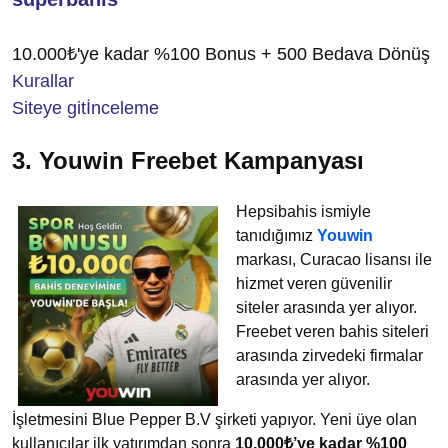
10.000₺'ye kadar %100 Bonus + 500 Bedava Dönüş
Kurallar
Siteye git
İnceleme
3. Youwin Freebet Kampanyası
Hepsibahis ismiyle
tanıdığımız
Youwin
markası, Curacao lisansı ile
hizmet veren güvenilir
siteler arasında yer alıyor.
Freebet veren bahis siteleri
arasında zirvedeki firmalar
arasında yer alıyor.
İşletmesini Blue Pepper B.V şirketi yapıyor. Yeni üye olan
kullanıcılar ilk yatırımdan sonra
10.000₺’ye kadar %100