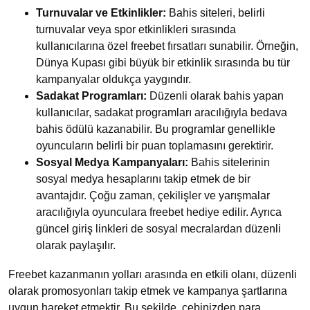
Turnuvalar ve Etkinlikler:
Bahis siteleri, belirli
turnuvalar veya spor etkinlikleri sırasında
kullanıcılarına özel freebet fırsatları sunabilir. Örneğin,
Dünya Kupası gibi büyük bir etkinlik sırasında bu tür
kampanyalar oldukça yaygındır.
Sadakat Programları:
Düzenli olarak bahis yapan
kullanıcılar, sadakat programları aracılığıyla bedava
bahis ödülü kazanabilir. Bu programlar genellikle
oyuncuların belirli bir puan toplamasını gerektirir.
Sosyal Medya Kampanyaları:
Bahis sitelerinin
sosyal medya hesaplarını takip etmek de bir
avantajdır. Çoğu zaman, çekilişler ve yarışmalar
aracılığıyla oyunculara freebet hediye edilir. Ayrıca
güncel giriş linkleri de sosyal mecralardan düzenli
olarak paylaşılır.
Freebet kazanmanın yolları arasında en etkili olanı, düzenli
olarak promosyonları takip etmek ve kampanya şartlarına
uygun hareket etmektir. Bu şekilde, cebinizden para