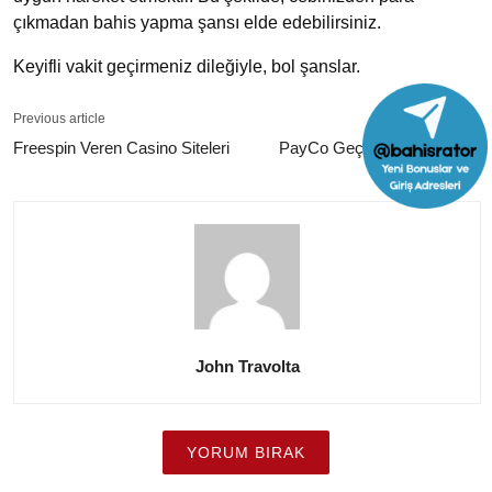
çıkmadan bahis yapma şansı elde edebilirsiniz.
Keyifli vakit geçirmeniz dileğiyle, bol şanslar.
Previous article
Next article
Freespin Veren Casino Siteleri
PayCo Geçen Bahis Siteleri
John Travolta
YORUM BIRAK