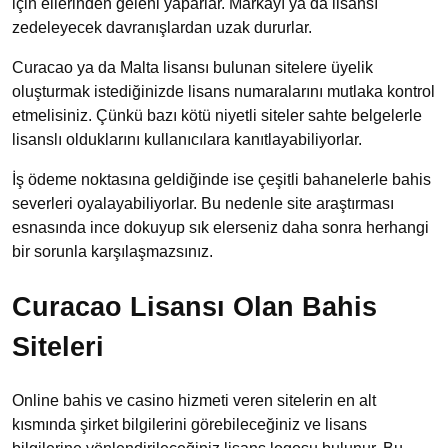
için ellerinden geleni yaparlar. Markayı ya da lisansı
zedeleyecek davranışlardan uzak dururlar.
Curacao ya da Malta lisansı bulunan sitelere üyelik
oluşturmak istediğinizde lisans numaralarını mutlaka kontrol
etmelisiniz. Çünkü bazı kötü niyetli siteler sahte belgelerle
lisanslı olduklarını kullanıcılara kanıtlayabiliyorlar.
İş ödeme noktasına geldiğinde ise çeşitli bahanelerle bahis
severleri oyalayabiliyorlar. Bu nedenle site araştırması
esnasında ince dokuyup sık elerseniz daha sonra herhangi
bir sorunla karşılaşmazsınız.
Curacao Lisansı Olan Bahis
Siteleri
Online bahis ve casino hizmeti veren sitelerin en alt
kısmında şirket bilgilerini görebileceğiniz ve lisans