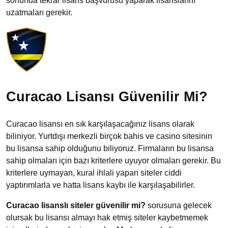
sonunda tekrar lisans başvurusu yaparak lisanslarını
uzatmaları gerekir.
Curacao Lisansı Güvenilir Mi?
Curacao lisansı en sık karşılaşacağınız lisans olarak
biliniyor. Yurtdışı merkezli birçok bahis ve casino sitesinin
bu lisansa sahip olduğunu biliyoruz. Firmaların bu lisansa
sahip olmaları için bazı kriterlere uyuyor olmaları gerekir. Bu
kriterlere uymayan, kural ihlali yapan siteler ciddi
yaptırımlarla ve hatta lisans kaybı ile karşılaşabilirler.
Curacao lisanslı siteler güvenilir mi?
sorusuna gelecek
olursak bu lisansı almayı hak etmiş siteler kaybetmemek