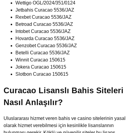
Wettigo OGL/2024/351/0124
Jetbahis Curacao 5536/JAZ
Rexbet Curacao 5536/JAZ
Betroad Curacao 5536/JAZ
Intobet Curacao 5536/JAZ
Hovarda Curacao 5536/JAZ
Genzobet Curacao 5536/JAZ
Betelli Curacao 5536/JAZ
Winnit Curacao 150615
Jokera Curacao 150615
Slotbon Curacao 150615
Curacao Lisanslı Bahis Siteleri
Nasıl Anlaşılır?
Uluslararası hizmet veren bahis ve casino sitelerinin yasal
olarak hizmet verebilmesi için kesinlikle lisanslarının
bulunması gerekir. Köklü ve güvenilir siteler bu lisans