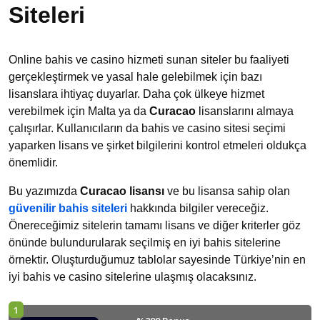
Siteleri
Online bahis ve casino hizmeti sunan siteler bu faaliyeti
gerçekleştirmek ve yasal hale gelebilmek için bazı
lisanslara ihtiyaç duyarlar. Daha çok ülkeye hizmet
verebilmek için Malta ya da
Curacao
lisanslarını almaya
çalışırlar. Kullanıcıların da bahis ve casino sitesi seçimi
yaparken lisans ve şirket bilgilerini kontrol etmeleri oldukça
önemlidir.
Bu yazımızda
Curacao lisansı
ve bu lisansa sahip olan
güvenilir bahis siteleri
hakkında bilgiler vereceğiz.
Önereceğimiz sitelerin tamamı lisans ve diğer kriterler göz
önünde bulundurularak seçilmiş en iyi bahis sitelerine
örnektir. Oluşturduğumuz tablolar sayesinde Türkiye’nin en
iyi bahis ve casino sitelerine ulaşmış olacaksınız.