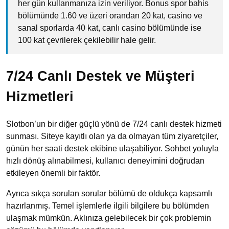
her gün kullanmanıza izin veriliyor. Bonus spor bahis
bölümünde 1.60 ve üzeri orandan 20 kat, casino ve
sanal sporlarda 40 kat, canlı casino bölümünde ise
100 kat çevrilerek çekilebilir hale gelir.
7/24 Canlı Destek ve Müşteri
Hizmetleri
Slotbon’un bir diğer güçlü yönü de 7/24 canlı destek hizmeti
sunması. Siteye kayıtlı olan ya da olmayan tüm ziyaretçiler,
günün her saati destek ekibine ulaşabiliyor. Sohbet yoluyla
hızlı dönüş alınabilmesi, kullanıcı deneyimini doğrudan
etkileyen önemli bir faktör.
Ayrıca sıkça sorulan sorular bölümü de oldukça kapsamlı
hazırlanmış. Temel işlemlerle ilgili bilgilere bu bölümden
ulaşmak mümkün. Aklınıza gelebilecek bir çok problemin