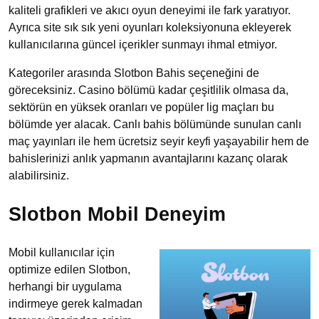
kaliteli grafikleri ve akıcı oyun deneyimi ile fark yaratıyor.
Ayrıca site sık sık yeni oyunları koleksiyonuna ekleyerek
kullanıcılarına güncel içerikler sunmayı ihmal etmiyor.
Kategoriler arasında Slotbon Bahis seçeneğini de
göreceksiniz. Casino bölümü kadar çeşitlilik olmasa da,
sektörün en yüksek oranları ve popüler lig maçları bu
bölümde yer alacak. Canlı bahis bölümünde sunulan canlı
maç yayınları ile hem ücretsiz seyir keyfi yaşayabilir hem de
bahislerinizi anlık yapmanın avantajlarını kazanç olarak
alabilirsiniz.
Slotbon Mobil Deneyim
Mobil kullanıcılar için
optimize edilen Slotbon,
herhangi bir uygulama
indirmeye gerek kalmadan