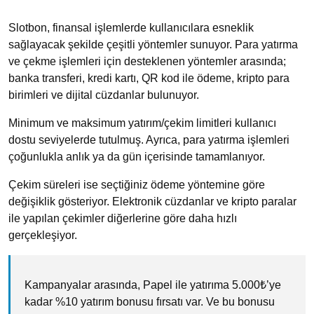
Slotbon, finansal işlemlerde kullanıcılara esneklik
sağlayacak şekilde çeşitli yöntemler sunuyor. Para yatırma
ve çekme işlemleri için desteklenen yöntemler arasında;
banka transferi, kredi kartı, QR kod ile ödeme, kripto para
birimleri ve dijital cüzdanlar bulunuyor.
Minimum ve maksimum yatırım/çekim limitleri kullanıcı
dostu seviyelerde tutulmuş. Ayrıca, para yatırma işlemleri
çoğunlukla anlık ya da gün içerisinde tamamlanıyor.
Çekim süreleri ise seçtiğiniz ödeme yöntemine göre
değişiklik gösteriyor. Elektronik cüzdanlar ve kripto paralar
ile yapılan çekimler diğerlerine göre daha hızlı
gerçekleşiyor.
Kampanyalar arasında, Papel ile yatırıma 5.000₺’ye
kadar %10 yatırım bonusu fırsatı var. Ve bu bonusu