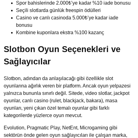
Spor bahislerinde 2.000₺’ye kadar %10 iade bonusu
Seçili slotlarda günlük freespin ödülleri
Casino ve canlı casinoda 5.000₺’ye kadar iade
bonusu
Kombine kuponlara ekstra %100 kazanç
Slotbon Oyun Seçenekleri ve
Sağlayıcılar
Slotbon, adından da anlaşılacağı gibi özellikle slot
oyunlarına ağırlık veren bir platform. Ancak oyun yelpazesi
yalnızca bununla sınırlı değil. Sitede, video slotlar, jackpot
oyunlar, canlı casino (rulet, blackjack, bakara), masa
oyunları, yeni çıkan özel temalı oyunlar gibi farklı
kategorilerde yüzlerce oyun mevcut.
Evolution, Pragmatic Play, NetEnt, Microgaming gibi
sektörün önde gelen oyun sağlayıcıları ile çalışan marka,