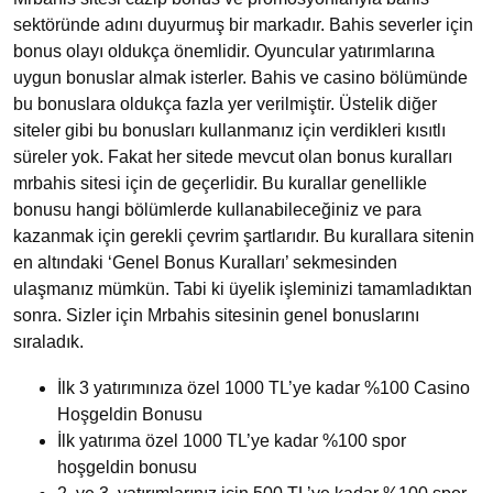
sektöründe adını duyurmuş bir markadır. Bahis severler için
bonus olayı oldukça önemlidir. Oyuncular yatırımlarına
uygun bonuslar almak isterler. Bahis ve casino bölümünde
bu bonuslara oldukça fazla yer verilmiştir. Üstelik diğer
siteler gibi bu bonusları kullanmanız için verdikleri kısıtlı
süreler yok. Fakat her sitede mevcut olan bonus kuralları
mrbahis sitesi için de geçerlidir. Bu kurallar genellikle
bonusu hangi bölümlerde kullanabileceğiniz ve para
kazanmak için gerekli çevrim şartlarıdır. Bu kurallara sitenin
en altındaki ‘Genel Bonus Kuralları’ sekmesinden
ulaşmanız mümkün. Tabi ki üyelik işleminizi tamamladıktan
sonra. Sizler için Mrbahis sitesinin genel bonuslarını
sıraladık.
İlk 3 yatırımınıza özel 1000 TL’ye kadar %100 Casino
Hoşgeldin Bonusu
İlk yatırıma özel 1000 TL’ye kadar %100 spor
hoşgeldin bonusu