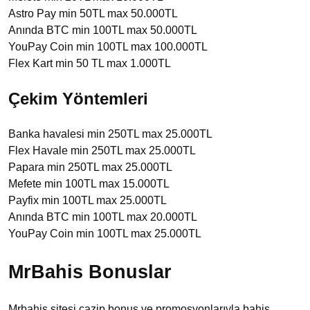
Astro Pay min 50TL max 50.000TL
Anında BTC min 100TL max 50.000TL
YouPay Coin min 100TL max 100.000TL
Flex Kart min 50 TL max 1.000TL
Çekim Yöntemleri
Banka havalesi min 250TL max 25.000TL
Flex Havale min 250TL max 25.000TL
Papara min 250TL max 25.000TL
Mefete min 100TL max 15.000TL
Payfix min 100TL max 25.000TL
Anında BTC min 100TL max 20.000TL
YouPay Coin min 100TL max 25.000TL
MrBahis Bonuslar
Mrbahis sitesi cazip bonus ve promosyonlarıyla bahis