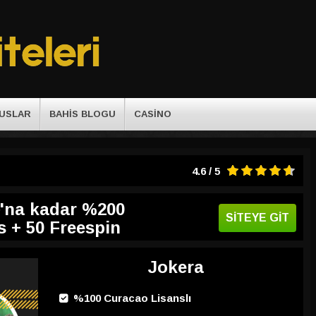
USLAR
BAHIS BLOGU
CASINO
4.6
/ 5
₺'na kadar %200
SITEYE GIT
 + 50 Freespin
Jokera
%100 Curacao Lisanslı