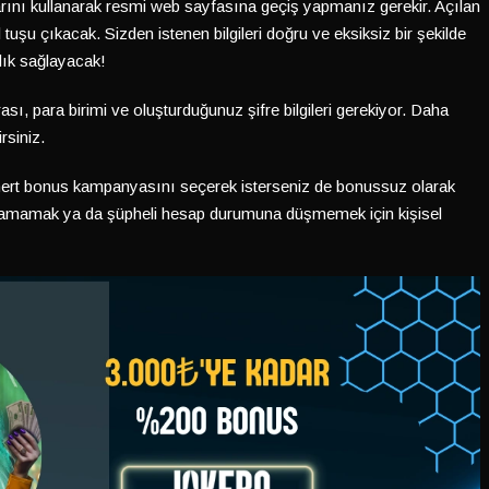
arını kullanarak resmi web sayfasına geçiş yapmanız gerekir. Açılan
uşu çıkacak. Sizden istenen bilgileri doğru ve eksiksiz bir şekilde
lık sağlayacak!
sı, para birimi ve oluşturduğunuz şifre bilgileri gerekiyor. Daha
rsiniz.
cömert bonus kampanyasını seçerek isterseniz de bonussuz olarak
yaşamamak ya da şüpheli hesap durumuna düşmemek için kişisel