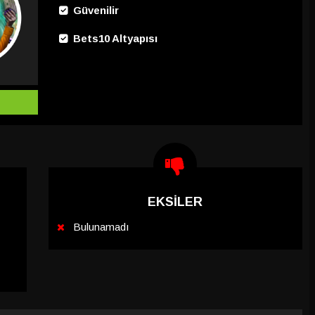
Güvenilir
Bets10 Altyapısı
EKSILER
Bulunamadı