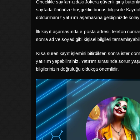
Öncelikle sayfamızdaki Jokera güvenli giriş butonl
sayfada önünüze hoşgeldin bonus bilgisi ile Kaydol t
doldurmanız yatırım aşamasına geldiğinizde kolay
İlk kayıt aşamasında e-posta adresi, telefon numara
sonra ad ve soyad gibi kişisel bilgileri tamamlayabili
Kısa süren kayıt işlemini bitirdikten sonra ister 
yatırım yapabilirsiniz. Yatırım sırasında sorun 
bilgilerinizin doğruluğu oldukça önemlidir.