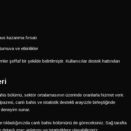
nus kazanma fırsatı
urnuva ve etkinlikler
r şeffaf bir şekilde belirtilmiştir. Kullanıcılar destek hattından
ri
is bölümü, sektör ortalamasının üzerinde oranlarla hizmet verir.
pazesi, canlı bahis ve istatistik destekli arayüzle birleştiğinde
ir deneyim sunar.
e tıkladığınızda canlı bahis bölümünü de göreceksiniz. Sağ tarafta
etaylı maç anlatımı ve istatistiklere ulaşabilirsiniz.