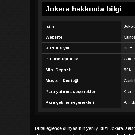
Jokera hakkında bilgi
İsim
Joker
Website
Güncel
Kuruluş yılı
2025
Bulunduğu ülke
Cura
Min. Depozit
50₺
Müşteri Desteği
Canlı 
Para yatırma seçenekleri
Kredi 
Para çekme seçenekleri
Anınd
Dijital eğlence dünyasının yeni yıldızı Jokera, sektö