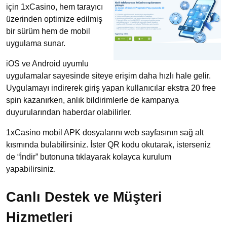
için 1xCasino, hem tarayıcı
üzerinden optimize edilmiş
bir sürüm hem de mobil
uygulama sunar.
iOS ve Android uyumlu
uygulamalar sayesinde siteye erişim daha hızlı hale gelir.
Uygulamayı indirerek giriş yapan kullanıcılar ekstra 20 free
spin kazanırken, anlık bildirimlerle de kampanya
duyurularından haberdar olabilirler.
1xCasino mobil APK dosyalarını web sayfasının sağ alt
kısmında bulabilirsiniz. İster QR kodu okutarak, isterseniz
de “İndir” butonuna tıklayarak kolayca kurulum
yapabilirsiniz.
Canlı Destek ve Müşteri
Hizmetleri