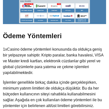
Ödeme Yöntemleri
1xCasino ödeme yöntemleri konusunda da oldukça geniş
bir yelpazeye sahiptir. Kripto paralar, banka havalesi, VISA
ve Master kredi kartları, elektronik cüzdanlar gibi yerel ve
global çözümlerle para yatırma ve çekme işlemleri
yapılabilmektedir.
İşlemler genellikle birkaç dakika içinde gerçekleşirken,
minimum yatırım limitleri de oldukça düşüktür. Bu da her
bütçeden kullanıcının siteyi rahatlıkla kullanabilmesini
sağlar. Aşağıda en çok kullanılan ödeme yöntemleri ile bu
yöntemler için belirlenen alt/üst limitleri görebilirsiniz.