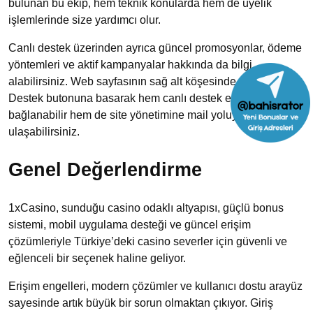
bulunan bu ekip, hem teknik konularda hem de üyelik
işlemlerinde size yardımcı olur.
Canlı destek üzerinden ayrıca güncel promosyonlar, ödeme
yöntemleri ve aktif kampanyalar hakkında da bilgi
alabilirsiniz. Web sayfasının sağ alt köşesinde yer alan
Destek butonuna basarak hem canlı destek ekibine
bağlanabilir hem de site yönetimine mail yoluyla
ulaşabilirsiniz.
Genel Değerlendirme
1xCasino, sunduğu casino odaklı altyapısı, güçlü bonus
sistemi, mobil uygulama desteği ve güncel erişim
çözümleriyle Türkiye’deki casino severler için güvenli ve
eğlenceli bir seçenek haline geliyor.
Erişim engelleri, modern çözümler ve kullanıcı dostu arayüz
sayesinde artık büyük bir sorun olmaktan çıkıyor. Giriş