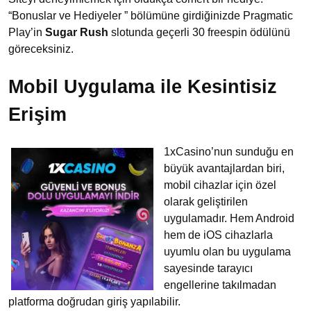
“Bonuslar ve Hediyeler ” bölümüne girdiğinizde Pragmatic
Play’in
Sugar Rush
slotunda geçerli 30 freespin ödülünü
göreceksiniz.
Mobil Uygulama ile Kesintisiz
Erişim
1xCasino’nun sunduğu en
büyük avantajlardan biri,
mobil cihazlar için özel
olarak geliştirilen
uygulamadır. Hem Android
hem de iOS cihazlarla
uyumlu olan bu uygulama
sayesinde tarayıcı
engellerine takılmadan
platforma doğrudan giriş yapılabilir.