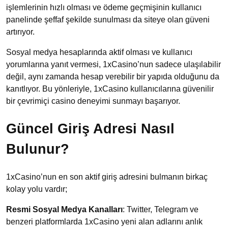
işlemlerinin hızlı olması ve ödeme geçmişinin kullanıcı
panelinde şeffaf şekilde sunulması da siteye olan güveni
artırıyor.
Sosyal medya hesaplarında aktif olması ve kullanıcı
yorumlarına yanıt vermesi, 1xCasino’nun sadece ulaşılabilir
değil, aynı zamanda hesap verebilir bir yapıda olduğunu da
kanıtlıyor. Bu yönleriyle, 1xCasino kullanıcılarına güvenilir
bir çevrimiçi casino deneyimi sunmayı başarıyor.
Güncel Giriş Adresi Nasıl
Bulunur?
1xCasino’nun en son aktif giriş adresini bulmanın birkaç
kolay yolu vardır;
Resmi Sosyal Medya Kanalları
: Twitter, Telegram ve
benzeri platformlarda 1xCasino yeni alan adlarını anlık