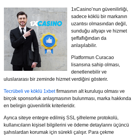
1xCasino’nun güvenilirliği,
sadece köklü bir markanın
uzantısı olmasından değil,
sunduğu altyapı ve hizmet
şeffaflığından da
anlaşılabilir.
Platformun Curacao
lisansına sahip olması,
denetlenebilir ve
uluslararası bir zeminde hizmet verdiğini gösterir.
Tecrübeli ve köklü 1xbet
firmasının alt kuruluşu olması ve
birçok sponsorluk anlaşmasının bulunması, marka hakkında
en belirgin güvenilirlik kriterleridir.
Ayrıca siteye entegre edilmiş SSL şifreleme protokolü,
kullanıcıların kişisel bilgilerini ve ödeme detaylarını üçüncü
şahıslardan korumak için sürekli çalışır. Para çekme