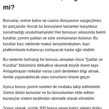
mi?
Bonuslar, online bahis ve casino dünyasının vazgeçilmez
bir parçasıdır. Ancak bu bonusların tamamen karşılıksız
sunulmadığı unutulmamalıdır! Her bonusun arkasında belirli
kurallar, çevrim şartları ve süre sınırlamaları bulunur. Bu
kurallar bazı sitelerde makul seviyelerdeyken, bazı
platformlarda kullanıcıyı zorlayacak kadar ağır olabilir.
Bu nedenle herhangi bir bonusu almadan önce “Şartlar ve
Kurallar” bölümünü dikkatlice okumak büyük önem taşır.
Anlaşılmayan noktalar varsa canlı destekten bilgi almak,
ileride yaşanabilecek olası sorunların önüne geçer.
Ayrıca bonus çevrim süreleri de mutlaka takip edilmelidir.
Süresi dolan bonuslar ve bu bonuslardan elde edilen
kazançlar sistem tarafından otomatik olarak silinebilir.
Sonuç olarak, yüzde 300 bonus veren bahis siteleri doğru