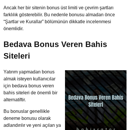
Ancak her bir sitenin bonus üst limiti ve çevrim şartları
farklılık gösterebilir. Bu nedenle bonusu almadan önce
“Şartlar ve Kurallar” bölümünün dikkatle incelenmesi
önemlidir.
Bedava Bonus Veren Bahis
Siteleri
Yatırım yapmadan bonus
almak isteyen kullanıcılar
için bedava bonus veren
bahis siteleri de önemli bir
alternatiftir.
Bu bonuslar genellikle
deneme bonusu olarak
adlandırılır ve yeni açılan ya