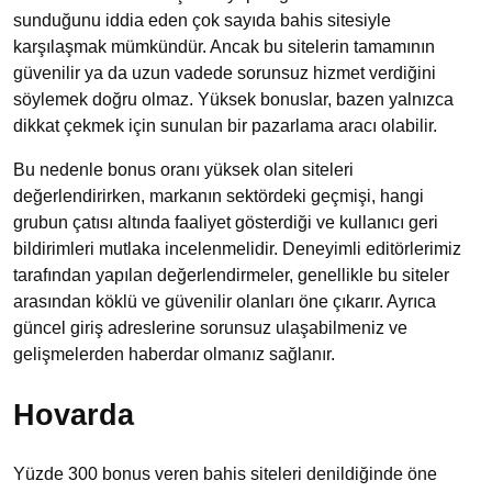
sunduğunu iddia eden çok sayıda bahis sitesiyle
karşılaşmak mümkündür. Ancak bu sitelerin tamamının
güvenilir ya da uzun vadede sorunsuz hizmet verdiğini
söylemek doğru olmaz. Yüksek bonuslar, bazen yalnızca
dikkat çekmek için sunulan bir pazarlama aracı olabilir.
Bu nedenle bonus oranı yüksek olan siteleri
değerlendirirken, markanın sektördeki geçmişi, hangi
grubun çatısı altında faaliyet gösterdiği ve kullanıcı geri
bildirimleri mutlaka incelenmelidir. Deneyimli editörlerimiz
tarafından yapılan değerlendirmeler, genellikle bu siteler
arasından köklü ve güvenilir olanları öne çıkarır. Ayrıca
güncel giriş adreslerine sorunsuz ulaşabilmeniz ve
gelişmelerden haberdar olmanız sağlanır.
Hovarda
Yüzde 300 bonus veren bahis siteleri denildiğinde öne