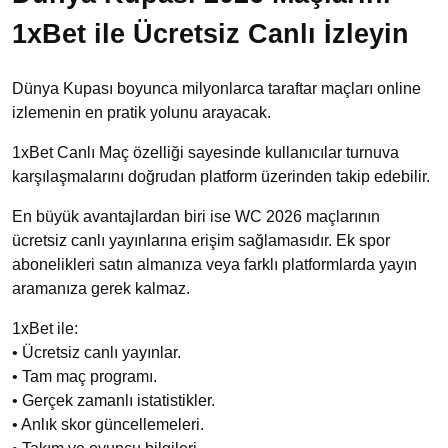
1xBet ile Ücretsiz Canlı İzleyin
Dünya Kupası boyunca milyonlarca taraftar maçları online
izlemenin en pratik yolunu arayacak.
1xBet Canlı Maç özelliği sayesinde kullanıcılar turnuva
karşılaşmalarını doğrudan platform üzerinden takip edebilir.
En büyük avantajlardan biri ise WC 2026 maçlarının
ücretsiz canlı yayınlarına erişim sağlamasıdır. Ek spor
abonelikleri satın almanıza veya farklı platformlarda yayın
aramanıza gerek kalmaz.
1xBet ile:
• Ücretsiz canlı yayınlar.
• Tam maç programı.
• Gerçek zamanlı istatistikler.
• Anlık skor güncellemeleri.