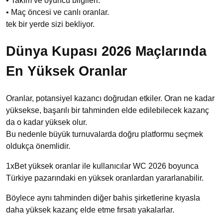
• Takım ve oyuncu bilgileri.
• Maç öncesi ve canlı oranlar.
tek bir yerde sizi bekliyor.
Dünya Kupası 2026 Maçlarında
En Yüksek Oranlar
Oranlar, potansiyel kazancı doğrudan etkiler. Oran ne kadar
yüksekse, başarılı bir tahminden elde edilebilecek kazanç
da o kadar yüksek olur.
Bu nedenle büyük turnuvalarda doğru platformu seçmek
oldukça önemlidir.
1xBet yüksek oranlar ile kullanıcılar WC 2026 boyunca
Türkiye pazarındaki en yüksek oranlardan yararlanabilir.
Böylece aynı tahminden diğer bahis şirketlerine kıyasla
daha yüksek kazanç elde etme fırsatı yakalarlar.