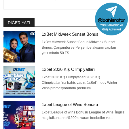
DIĞER YAZI
1xBet Midweek Sunset Bonus
1xBet Midweek Sunset Bonus Midweek Sunset
Bonus: Çarşamba ve Perşembe akşamı yapılan
yatırımlarla 50 FS…
1xbet 2026 Kış Olimpiyatları
1xbet 2026 Kış Olimpiyatları 2026 Kış
Olimpiyatları’na bahis yapın, 1xBet’in dev Winter
Wins promosyonunda premium…
1xbet League of Wins Bonusu
1xbet League of wins Bonusu League of Wins: İngiliz
maç tutkunlarını %200’e varan freebetler ve…