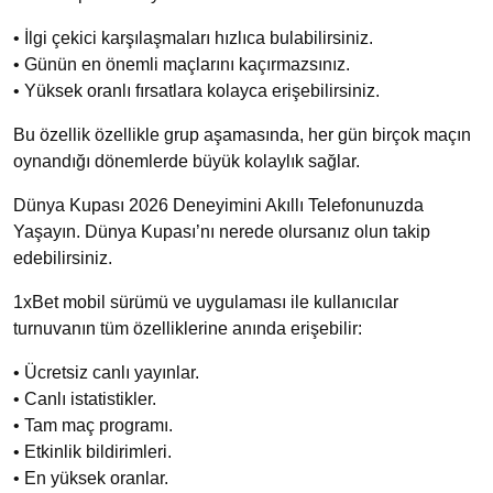
• İlgi çekici karşılaşmaları hızlıca bulabilirsiniz.
• Günün en önemli maçlarını kaçırmazsınız.
• Yüksek oranlı fırsatlara kolayca erişebilirsiniz.
Bu özellik özellikle grup aşamasında, her gün birçok maçın
oynandığı dönemlerde büyük kolaylık sağlar.
Dünya Kupası 2026 Deneyimini Akıllı Telefonunuzda
Yaşayın. Dünya Kupası’nı nerede olursanız olun takip
edebilirsiniz.
1xBet mobil sürümü ve uygulaması ile kullanıcılar
turnuvanın tüm özelliklerine anında erişebilir:
• Ücretsiz canlı yayınlar.
• Canlı istatistikler.
• Tam maç programı.
• Etkinlik bildirimleri.
• En yüksek oranlar.