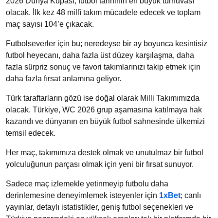
2026 Dünya Kupası, futbol tarihinin en büyük turnuvası
olacak. İlk kez 48 millî takım mücadele edecek ve toplam
maç sayısı 104’e çıkacak.
Futbolseverler için bu; neredeyse bir ay boyunca kesintisiz
futbol heyecanı, daha fazla üst düzey karşılaşma, daha
fazla sürpriz sonuç ve favori takımlarınızı takip etmek için
daha fazla fırsat anlamına geliyor.
Türk taraftarların gözü ise doğal olarak Milli Takımımızda
olacak. Türkiye, WC 2026 grup aşamasına katılmaya hak
kazandı ve dünyanın en büyük futbol sahnesinde ülkemizi
temsil edecek.
Her maç, takımımıza destek olmak ve unutulmaz bir futbol
yolculuğunun parçası olmak için yeni bir fırsat sunuyor.
Sadece maç izlemekle yetinmeyip futbolu daha
derinlemesine deneyimlemek isteyenler için
1xBet
; canlı
yayınlar, detaylı istatistikler, geniş futbol seçenekleri ve