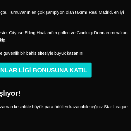
üçte. Turnuvanın en çok şampiyon olan takımı Real Madrid, en iyi
ster City ise Erling Haaland’ın golleri ve Gianluigi Donnarumma’nın
kip.
e güvenilir bir bahis sitesiyle büyük kazanın!
NLAR LIGI BONUSUNA KATIL
lıyor!
man kesinlikle büyük para ödülleri kazanabileceğiniz Star League