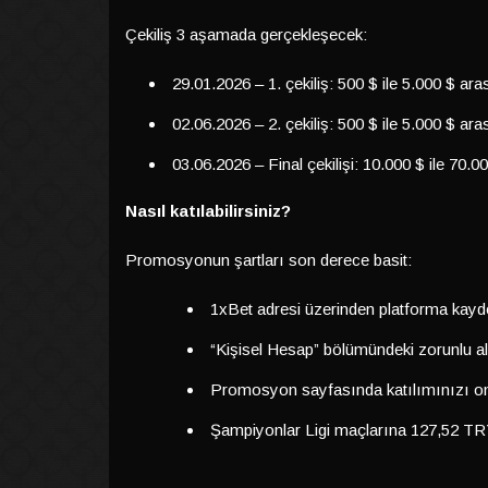
Çekiliş 3 aşamada gerçekleşecek:
29.01.2026 – 1. çekiliş: 500 $ ile 5.000 $ ara
02.06.2026 – 2. çekiliş: 500 $ ile 5.000 $ ara
03.06.2026 – Final çekilişi: 10.000 $ ile 70.0
Nasıl katılabilirsiniz?
Promosyonun şartları son derece basit:
1xBet adresi üzerinden platforma kaydo
“Kişisel Hesap” bölümündeki zorunlu al
Promosyon sayfasında katılımınızı on
Şampiyonlar Ligi maçlarına 127,52 TRY