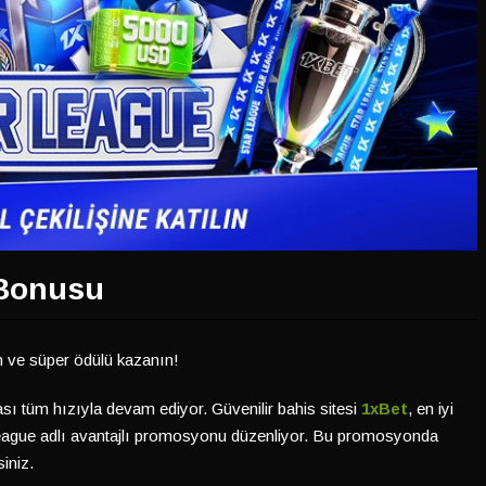
 Bonusu
n ve süper ödülü kazanın!
ı tüm hızıyla devam ediyor. Güvenilir bahis sitesi
1xBet
, en iyi
 League adlı avantajlı promosyonu düzenliyor. Bu promosyonda
siniz.