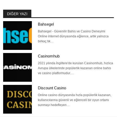
DIĞER YAZI
Bahsegel
Bahsegel - Güvenilir Bahis ve Casino Deneyimi
Online internet dünyasında eğlence, artık yalnızca
birkaç tık…
Casinomhub
2021 yılında İngiltere'de kurulan Casinomhub, hızlıca
Avrupa ülkelerinde popülerlik kazanan online bahis
ve casino platformudur.…
Discount Casino
Online casino dünyasında hızla popülerlik kazanan,
kullanıcılarına güvenli ve eğlenceli bir oyun ortamı
sunmayı hedefleyen…