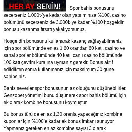
Spor bahis bonusunu
seçerseniz 1.000₺’ye kadar olan yatırımınıza %100, casino
bölümünü seçerseniz de 3.000₺’ye kadar %100 hoşgeldin
bonusu kazanma fırsatı yakalıyorsunuz.
Hoşgeldin bonusunu kullanarak kazanç sağlayabilmeniz
için spor bölümünde en az 1.60 orandan 60 katı, casino ve
sanal sporlar bölümünde 40 katı, canlı casino bölümünde
100 katı çevrim kuralına uymanız gerekir. Bonus aktif
edildikten sonra kullanmanız için maksimum 30 güne
sahipsiniz.
Bahis severler spor bonusunun az olduğunu düşünebilirler.
Genzobet yönetimi bunu düşünerek spor bahis bölümü için
ek olarak kombine bonusunu koymuştur.
Bu bonus türü de en az 1.30 oranla yapacağınız kombine
kuponlar için %100’e kadar ek bonus imkanı sunuyor.
Yapmanız gereken en az kombine sayısı 3 olarak