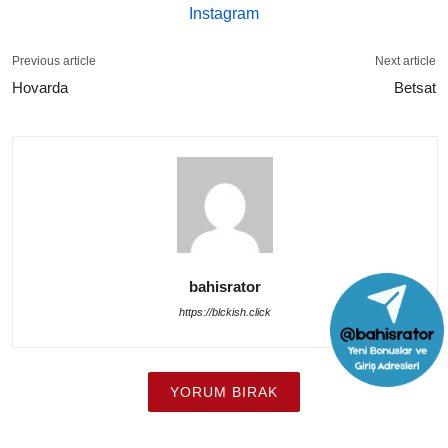
Instagram
Previous article
Next article
Hovarda
Betsat
bahisrator
https://blckish.click
YORUM BIRAK