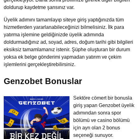
doldurup kaydetme şansınız var.
Üyelik adımını tamamlayıp siteye giriş yaptığınızda tüm
hizmetlerden yararlanabileceğinizi bilmelisiniz. İlk para
yatırma işlemine geldiğinizde üyelik adımında
doldurmadığınız ad, soyad, adres, doğum tarihi gibi bilgileri
eksiksiz tamamlamanız istenir. Şüphe oluşturan bir durum
yoksa ek belge gönderimi yapmadan yatırım ve çekim
işlemlerini gerçekleştirebilirsiniz.
Genzobet Bonuslar
Sektöre cömert bir bonusla
giriş yapan Genzobet üyelik
adımından sonra spor
bölümü ve casino bölümü
için ayrı olan 2 bonus
seçeneği sunuyor.