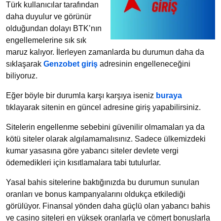
Türk kullanıcılar tarafından
daha duyulur ve görünür
olduğundan dolayı BTK’nın
engellemelerine sık sık
maruz kalıyor. İlerleyen zamanlarda bu durumun daha da
sıklaşarak
Genzobet giriş
adresinin engelleneceğini
biliyoruz.
Eğer böyle bir durumla karşı karşıya iseniz
buraya
tıklayarak sitenin en güncel adresine giriş yapabilirsiniz.
Sitelerin engellenme sebebini güvenilir olmamaları ya da
kötü siteler olarak algılamamalısınız. Sadece ülkemizdeki
kumar yasasına göre yabancı siteler devlete vergi
ödemedikleri için kısıtlamalara tabi tutulurlar.
Yasal bahis sitelerine baktığınızda bu durumun sunulan
oranları ve bonus kampanyalarını oldukça etkilediği
görülüyor. Finansal yönden daha güçlü olan yabancı bahis
ve casino siteleri en yüksek oranlarla ve cömert bonuslarla