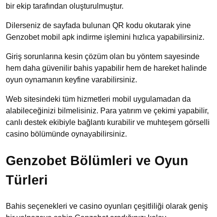
bir ekip tarafından oluşturulmuştur.
Dilerseniz de sayfada bulunan QR kodu okutarak yine
Genzobet mobil apk indirme işlemini hızlıca yapabilirsiniz.
Giriş sorunlarına kesin çözüm olan bu yöntem sayesinde
hem daha güvenilir bahis yapabilir hem de hareket halinde
oyun oynamanın keyfine varabilirsiniz.
Web sitesindeki tüm hizmetleri mobil uygulamadan da
alabileceğinizi bilmelisiniz. Para yatırım ve çekimi yapabilir,
canlı destek ekibiyle bağlantı kurabilir ve muhteşem görselli
casino bölümünde oynayabilirsiniz.
Genzobet Bölümleri ve Oyun
Türleri
Bahis seçenekleri ve casino oyunları çeşitliliği olarak geniş